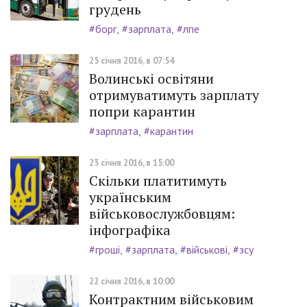
грудень
#борг
#зарплата
#лпе
25 січня 2016, в 07:54
Волинські освітяни
отримуватимуть зарплату
попри карантин
#зарплата
#карантин
23 січня 2016, в 15:00
Скільки платитимуть
українським
військовослужбовцям:
інфографіка
#гроші
#зарплата
#військові
#зсу
22 січня 2016, в 10:00
Контрактним військовим