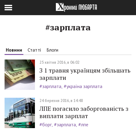
#зарплата
Новини
Статті
Блоги
25 квітня 2016, в 06:02
З 1 травня українцям збільшать
зарплати
#зарплата
#україна зарплата
24 березня 2016, в 14:48
ЛПЕ погасило заборгованість з
виплати зарплат
#борг
#зарплата
#лпе