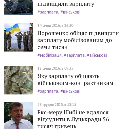
підвищили зарплату
#зарплата
#військові
14 січня 2016, в 16:30
Порошенко обіцяє підвищити
зарплату мобілізованим до
семи тисяч
#мобілізація
#зарплата
#військові
12 січня 2016, в 09:35
Яку зарплату обіцяють
військовим-контрактникам
#зарплата
#військові
28 грудня 2015, в 13:15
Екс-меру Шибі не вдалося
відсудити в Луцькради 56
тисяч гривень