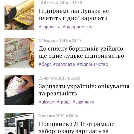
18 березня 2016, в 15:20
Підприємства Луцька не
платять гідної зарплати
#зарплата
#підприємства
17 березня 2016, в 11:47
До списку боржників увійшло
ще одне луцьке підприємство
#борг
#зарплата
#підприємство
25 лютого 2016, в 16:18
Зарплати українців: очікування
та реальність
#цікаво
#гроші
#зарплата
2 лютого 2016, в 08:16
Працівники ЛПЕ отримали
заборговану зарплату за