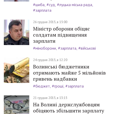
#шиба
#суд
#луцька міська рада
#зарплата
26 грудня 2015, в 15:00
Міністр оборони обіцяє
солдатам підвищення
зарплати
#міноборони
#зарплата
#військові
24 грудня 2015, в 12:20
Волинські бюджетники
отримають майже 5 мільйонів
гривень надбавки
#бюджет
#гроші
#зарплата
21 грудня 2015, в 13:15
На Волині держслужбовцям
обіцяють збільшити зарплату