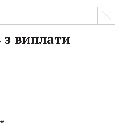
 з виплати
не