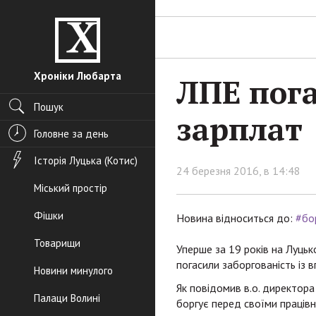
Хроніки Любарта
ЛПЕ пога
Пошук
зарплат
Головне за день
Історія Луцька (Котис)
24 березня 2016, в 14:48
Міський простір
Фішки
Новина відноситься до:
#бо
Товарищи
Уперше за 19 років на Луць
погасили заборгованість із в
Новини минулого
Як повідомив в.о. директор
Палаци Волині
боргує перед своїми працівн