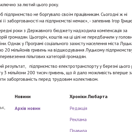
включно за лютий цього року.
об підприємство не боргувало своїм працівникам. Сьогодні ж ні
і її заборгованості на підприємстві немає», - запевнив Ігор Гриц
передні роки з Державного бюджету надходила компенсація за
рій громадян. Цьогоріч, коштів на ці цілі не передбачили у голов
ни. Однак у Програмі соціального захисту населення міста Луцьк
 20 мільйонів гривень на відшкодування Луцькому підприємств
перевезення пільгових категорій громадян.
ий результат, підприємство електротранспорту у березні цього 
у 3 мільйони 200 тисяч гривень, що й дало можливість вперше з
сити заборгованість перед трудовим колективом.
Новини
Хроніки Любарта
ьк,
Архів новин
Редакція
Реклама
Правила