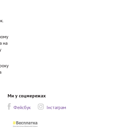
юк.
ному
а на
у
року
а
Ми у соцмережах
Фейсбук
Інстаграм