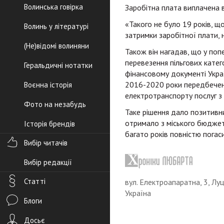
Волинська говірка
Заробітна плата виплачена 
«Такого не було 19 років, щ
Волинь у літературі
затримки заробітної плати, н
(Не)відомі волиняни
Також він нагадав, що у по
перевезення пільгових катего
Геральдичні нотатки
фінансовому документі Украї
2016-2020 роки передбечено
Воєнна історія
електротранспорту послуг з 
Фото на незабудь
Таке рішення дало позитивн
отримало з міського бюджет
Історія брендів
багато років повністю пога
Вибір читачів
Вибір редакції
Статті
вул. Електроапаратна, 3, Луц
Україна
Блоги
Досьє