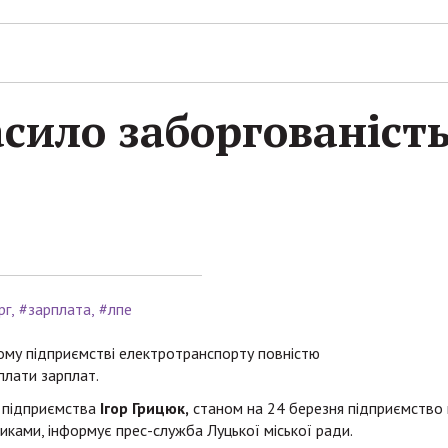
сило заборгованість
рг
#зарплата
#лпе
кому підприємстві електротранспорту повністю
плати зарплат.
а підприємства
Ігор Грицюк,
станом на 24 березня підприємство 
иками, інформує прес-служба Луцької міської ради.