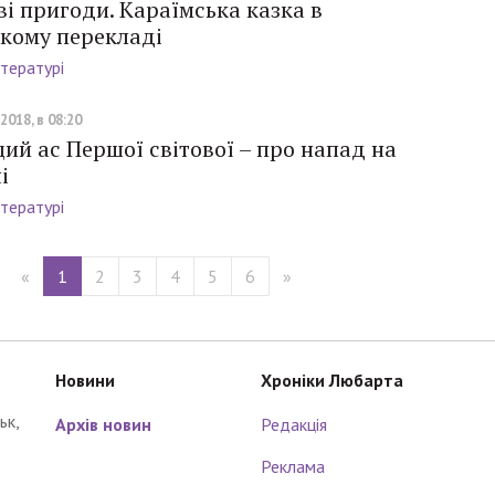
і пригоди. Караїмська казка в
ькому перекладі
ітературі
2018, в 08:20
й ас Першої світової – про напад на
і
ітературі
«
1
2
3
4
5
6
»
Новини
Хроніки Любарта
ьк,
Архів новин
Редакція
Реклама