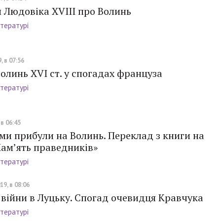
 Людовіка XVIII про Волинь
ітературі
, в 07:56
Волинь XVI ст. у спогадах француза
ітературі
 в 06:45
ми прибули на Волинь. Переклад з книги на
Пам’ять праведників»
ітературі
19, в 08:06
війни в Луцьку. Спогад очевидця Кравчука
ітературі