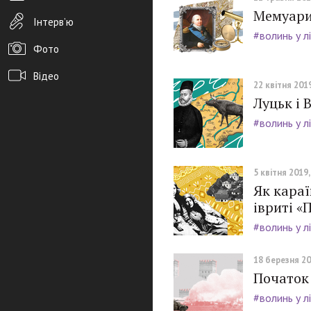
Мемуари
Інтерв’ю
#волинь у л
Фото
Відео
22 квітня 2019
Луцьк і 
Архів новин
#волинь у л
Редакція
Розміщення реклами
5 квітня 2019,
Правила
Як караї
івриті «
PDF-версія газети
#волинь у л
18 березня 20
Початок 
#волинь у л