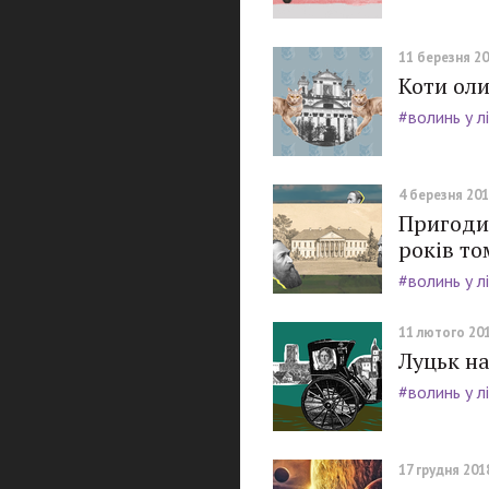
11 березня 20
Коти оли
#волинь у л
4 березня 2019
Пригоди
років то
#волинь у л
11 лютого 201
Луцьк на
#волинь у л
17 грудня 2018