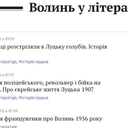
Волинь у літера
, в 09:59
ці розстріляли в Луцьку голубів. Історія
ітературі
#історія луцька
, в 07:39
 поліцейського, револьвер і бійка на
. Про єврейське життя Луцька 1907
ітературі
#історія луцька
20, в 07:04
я француженки про Волинь 1936 року
ітературі