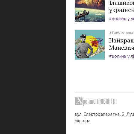
Ілашиков
українс
#волинь у л
26 листопада 
Найкращи
Маневич
#волинь у л
вул. Електроапаратна, 3, Луц
Україна