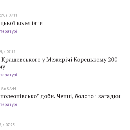
19, в 09:11
цької колегіати
ітературі
, в 07:12
 Крашевського у Межирічі Корецькому 200
му
ітературі
9, в 07:44
полеонівської доби. Ченці, болото і загадки
ітературі
, в 07:25