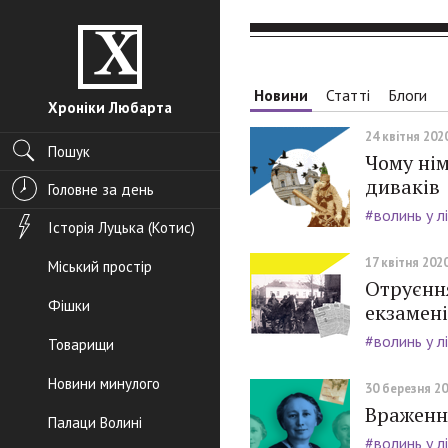
Новини
Статті
Блоги
Хроніки Любарта
24 квітня 2020
Пошук
Чому нім
диваків
Головне за день
#волинь у л
Історія Луцька (Котис)
17 квітня 2020
Міський простір
Отруєння
Фішки
екзамені
#волинь у л
Товарищи
Новини минулого
30 березня 20
Враженн
Палаци Волині
#волинь у л