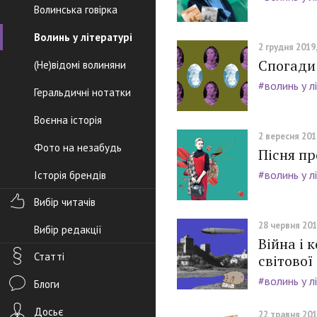
Волинська говірка
Волинь у літературі
2 грудня 2019,
Спогади 
(Не)відомі волиняни
#волинь у л
Геральдичні нотатки
Воєнна історія
2 вересня 2019
Фото на незабудь
Пісня пр
#волинь у л
Історія брендів
Вибір читачів
28 червня 2019
Вибір редакції
Війна і 
Статті
світової
#волинь у л
Блоги
Досьє
22 травня 2019