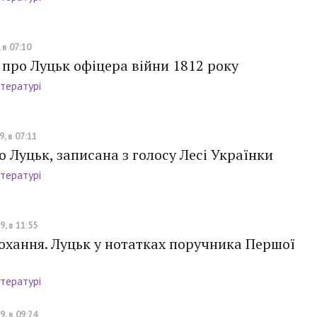
 в 07:10
про Луцьк офіцера війни 1812 року
ітературі
, в 07:11
о Луцьк, записана з голосу Лесі Українки
ітературі
, в 11:55
кохання. Луцьк у нотатках поручника Першої
ітературі
, в 09:24