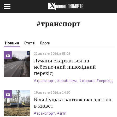
#транспорт
Новини
Статті
Блоги
22 лютого 2016, в 08:05
Лучани скаржаться на
небезпечний пішохідний
перехід
#транспорт
#проблема
#дорога
#перехід
19 лютого 2016, в 14:50
Біля Луцька вантажівка злетіла
в кювет
#транспорт
#дтп