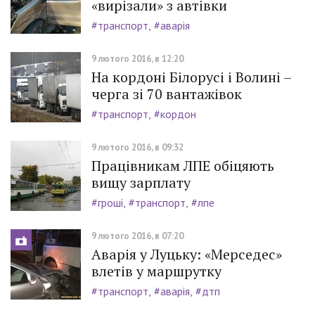
«вирізали» з автівки
#транспорт
#аварія
9 лютого 2016, в 12:20
На кордоні Білорусі і Волині –
черга зі 70 вантажівок
#транспорт
#кордон
9 лютого 2016, в 09:32
Працівникам ЛПЕ обіцяють
вищу зарплату
#гроші
#транспорт
#лпе
9 лютого 2016, в 07:20
Аварія у Луцьку: «Мерседес»
влетів у маршрутку
#транспорт
#аварія
#дтп