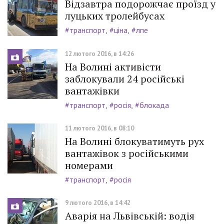
Відзавтра подорожчає проїзд у
луцьких тролейбусах
#транспорт
#ціна
#лпе
12 лютого 2016, в 14:26
На Волині активісти
заблокували 24 російські
вантажівки
#транспорт
#росія
#блокада
11 лютого 2016, в 08:10
На Волині блокуватимуть рух
вантажівок з російськими
номерами
#транспорт
#росія
9 лютого 2016, в 14:42
Аварія на Львівській: водія