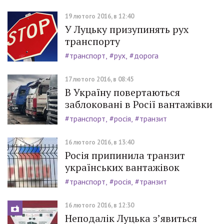
19 лютого 2016, в 12:40
У Луцьку призупинять рух
транспорту
#транспорт
#рух
#дорога
17 лютого 2016, в 08:45
В Україну повертаються
заблоковані в Росії вантажівки
#транспорт
#росія
#транзит
16 лютого 2016, в 13:40
Росія припинила транзит
українських вантажівок
#транспорт
#росія
#транзит
16 лютого 2016, в 12:30
Неподалік Луцька з’явиться