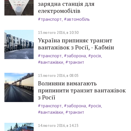
зарядна станція для
електромобілів
#транспорт
#автомобіль
15 лютого 2016, в 10:50
Україна припиняє транзит
вантажівок з Росії, - Кабмін
#транспорт
#заборона
#росія
#вантажівки
#транзит
15 лютого 2016, в 08:05
Волиняни вимагають
припинити транзит вантажівок
з Росії
#транспорт
#заборона
#росія
#вантажівки
#транзит
14 лютого 2016, в 14:23