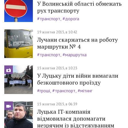
У Волинській області обмежать
рух транспорту
#транспорт
#дорога
19 жовтня 2015, в 10:42
Лучани скаржаться на роботу
маршрутки № 4
#транспорт
#маршрутка
15 жовтня 2015, в 10:23
У Луцьку діти війни вимагали
безкоштовного проїзду
#гроші
#транспорт
#мітинг
15 жовтня 2015, в 06:39
Луцька IT-компанія
відмовилася допомагати
незрячим із відстежуванням