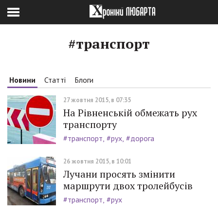
#транспорт
Новини
Статті
Блоги
27 жовтня 2015, в 07:35
На Рівненській обмежать рух
транспорту
#транспорт
#рух
#дорога
26 жовтня 2015, в 10:01
Лучани просять змінити
маршрути двох тролейбусів
#транспорт
#рух