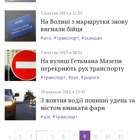
5 жовтня 2015, в 11:35
На Волині з маршрутки знову
вигнали бійця
#ато
#транспорт
#скандал
5 жовтня 2015, в 08:32
На вулиці Гетьмана Мазепи
перекриють рух транспорту
#транспорт
#рух
#дорога
30 вересня 2015, в 15:45
З жовтня водії повинні удень за
містом вмикати фари
#даі
#транспорт
«
1
2
...
5
6
7
8
9
10
11