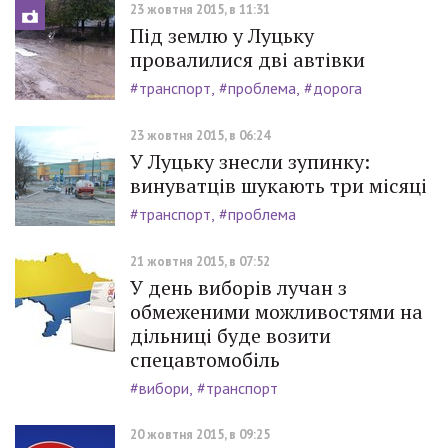
23 жовтня 2015, в 11:31
Під землю у Луцьку
провалилися дві автівки
#транспорт
#проблема
#дорога
23 жовтня 2015, в 06:24
У Луцьку знесли зупинку:
винуватців шукають три місяці
#транспорт
#проблема
21 жовтня 2015, в 07:52
У день виборів лучан з
обмеженими можливостями на
дільниці буде возити
спецавтомобіль
#вибори
#транспорт
20 жовтня 2015, в 09:25