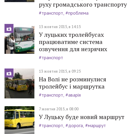
руху громадського транспорту
#транспорт
#проблема
13 жовтня 2015, в 14:15
У луцьких тролейбусах
працюватиме система
озвучення для незрячих
#транспорт
13 жовтня 2015, в 09:25
На Волі не розминулися
тролейбус і маршрутка
#транспорт
#аварія
7 жовтня 2015, в 08:00
У Луцьку буде новий маршрут
#транспорт
#дорога
#маршрут