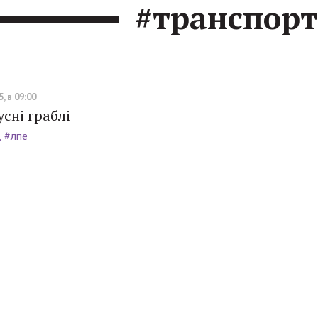
#транспорт
, в 09:00
сні граблі
#лпе