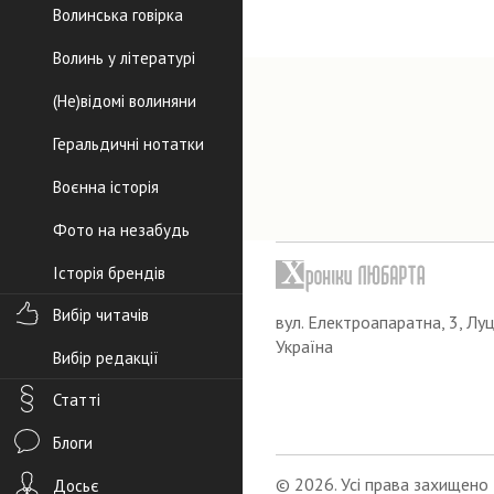
Волинська говірка
Волинь у літературі
(Не)відомі волиняни
Геральдичні нотатки
Воєнна історія
Фото на незабудь
Історія брендів
Вибір читачів
вул. Електроапаратна, 3, Луц
Україна
Вибір редакції
Статті
Блоги
© 2026. Усі права захищено
Досьє