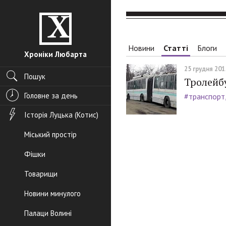
Новини
Статті
Блоги
Хроніки Любарта
25 грудня 2015
Пошук
Тролейбу
Головне за день
#транспорт
Історія Луцька (Котис)
Міський простір
Фішки
Товарищи
Новини минулого
Палаци Волині