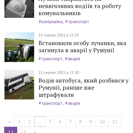
неввічливих водіїв та роботу
комунальників
#комуналка
#транспорт
11 серпня 2015, в 12:53
Встановили особу лучанки, яка
загинула в аварії у Румунії
#транспорт
#аварія
11 серпня 2015, в 11:50
Водія автобуса, який розбився у
Румунії, раніше вже
штрафували
#транспорт
#аварія
«
1
2
...
5
6
7
8
9
10
11
12
13
»