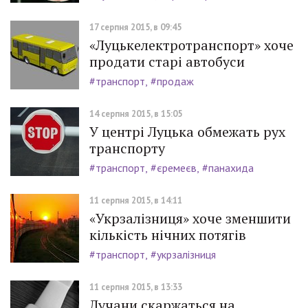
17 серпня 2015, в 09:45
«Луцькелектротранспорт» хоче
продати старі автобуси
#транспорт
#продаж
14 серпня 2015, в 15:05
У центрі Луцька обмежать рух
транспорту
#транспорт
#єремеєв
#панахида
11 серпня 2015, в 14:11
«Укрзалізниця» хоче зменшити
кількість нічних потягів
#транспорт
#укрзалізниця
11 серпня 2015, в 13:33
Лучани скаржаться на