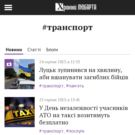
#транспорт
Новини
Статті
Блоги
24 серпня 2015, в 11:55
Луцьк зупинився на хвилину,
аби вшанувати загиблих бійців
#транспорт
#пам’ять
23 серпня 2015, в 15:41
У День незалежності учасників
АТО на таксі возитимуть
безплатно
#транспорт
#послуги