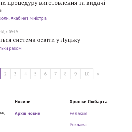
ли процедуру виготовлення та видачі
в
коли
#кабінет міністрів
16, в 09:19
ться система освіти у Луцьку
льки разом
2
3
4
5
6
7
8
9
10
»
Новини
Хроніки Любарта
ьк,
Архів новин
Редакція
Реклама