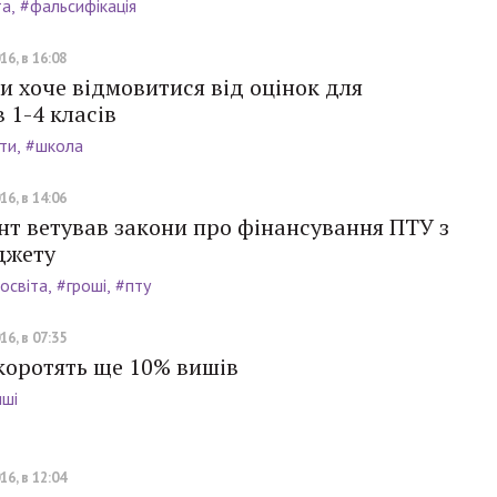
та
#фальсифікація
16, в 16:08
и хоче відмовитися від оцінок для
 1-4 класів
ти
#школа
16, в 14:06
нт ветував закони про фінансування ПТУ з
джету
освіта
#гроші
#пту
16, в 07:35
коротять ще 10% вишів
иші
16, в 12:04