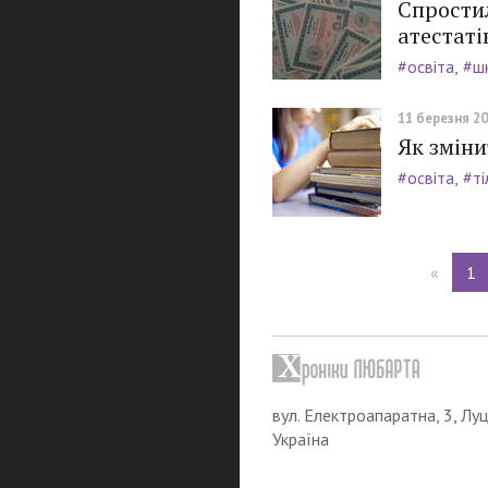
Спрости
атестаті
#освіта
#ш
11 березня 20
Як зміни
#освіта
#ті
«
1
вул. Електроапаратна, 3, Луц
Україна