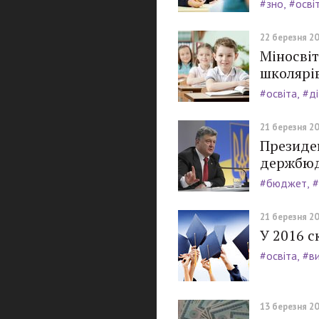
#зно
#осві
22 березня 20
Міносвіт
школярів
#освіта
#ді
21 березня 20
Президе
держбю
#бюджет
#
21 березня 20
У 2016 с
#освіта
#в
13 березня 20