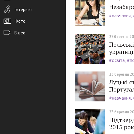
Незабаро
Інтерв’ю
#навчання
Фото
Відео
27 березня 201
Польські
Архів новин
українці
Редакція
#освіта
#п
Розміщення реклами
25 березня 20
Правила
Луцькі с
Португал
PDF-версія газети
#навчання
23 березня 20
Підтверд
2015 ро