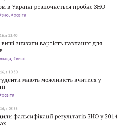
м в Україні розпочнеться пробне ЗНО
#зно
#освіта
6, в 13:40
 виші знизили вартість навчання для
в
ольща
#виші
16, в 10:50
туденти мають можливість вчитися у
ії
#освіта
16, в 08:33
или фальсифікації результатів ЗНО у 2014-
ках