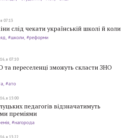
 в 07:13
міни слід чекати українській школі й коли
ряд
#школи
#реформи
16, в 07:10
О та переселенці зможуть скласти ЗНО
та
#ато
16, в 15:00
луцьких педагогів відзначатимуть
ми преміями
емія
#нагорода
16, в 13:22