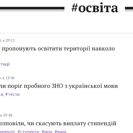
#освіта
, в 09:12
 пропонують освітити території навколо
л
тиції
, в 18:06
и поріг пробного ЗНО з української мови
та
#тести
 в 09:48
зповіли, чи скасують виплату стипендій
ипендії
#студенти
#мон
#виші