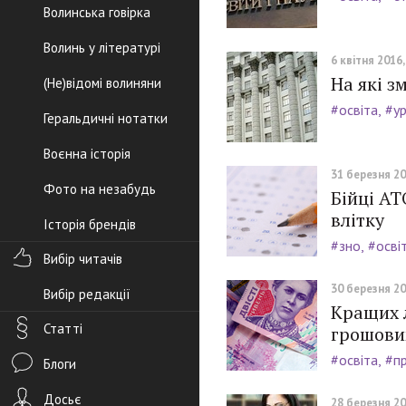
Волинська говірка
Волинь у літературі
6 квітня 2016,
На які з
(Не)відомі волиняни
#освіта
#у
Геральдичні нотатки
Воєнна історія
31 березня 20
Фото на незабудь
Бійці АТ
влітку
Історія брендів
#зно
#осві
Вибір читачів
30 березня 20
Вибір редакції
Кращих 
Статті
грошови
#освіта
#пр
Блоги
Досьє
28 березня 20