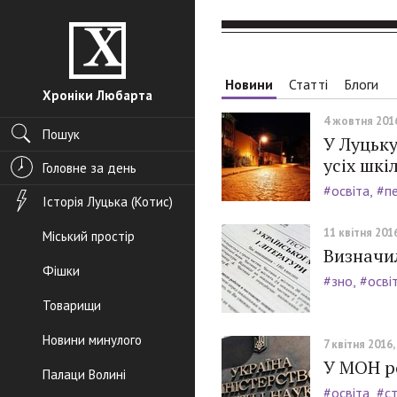
Новини
Статті
Блоги
Хроніки Любарта
4 жовтня 2016
Пошук
У Луцьку
усіх шкі
Головне за день
#освіта
#пе
Історія Луцька (Котис)
11 квітня 2016
Міський простір
Визначил
Фішки
#зно
#осві
Товарищи
Новини минулого
7 квітня 2016,
У МОН ро
Палаци Волині
#освіта
#ст