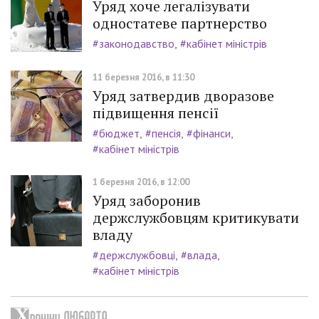
Уряд хоче легалізувати
одностатеве партнерство
#законодавство
#кабінет міністрів
11 березня 2016, в 11:30
Уряд затвердив дворазове
підвищення пенсії
#бюджет
#пенсія
#фінанси
#кабінет міністрів
1 березня 2016, в 12:00
Уряд заборонив
держслужбовцям критикувати
владу
#держслужбовці
#влада
#кабінет міністрів