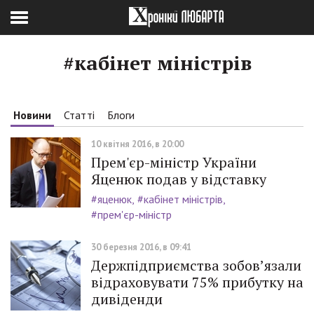
#кабінет міністрів
Новини
Статті
Блоги
10 квітня 2016, в 20:00
Прем'єр-міністр України
Яценюк подав у відставку
#яценюк
#кабінет міністрів
#прем'єр-міністр
30 березня 2016, в 09:41
Держпідприємства зобов’язали
відраховувати 75% прибутку на
дивіденди