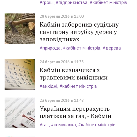
#гроші
#підприємства
#кабінет міністрів
28 березня 2016, в 15:00
Кабмін заборонив суцільну
санітарну вирубку дерев у
заповідниках
#природа
#кабінет міністрів
#дерева
24 березня 2016, в 11:38
Кабмін визначився з
травневими вихідними
#вихідні
#кабінет міністрів
23 березня 2016, в 13:48
Українцям перерахують
платіжки за газ, - Кабмін
#газ
#комуналка
#кабінет міністрів