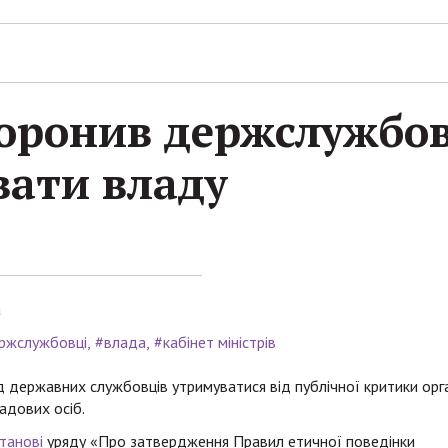
боронив держслужбо
вати владу
а
ржслужбовці
#влада
#кабінет міністрів
ід державних службовців утримуватися від публічної критики орг
адових осіб.
танові
уряду «Про затвердження Правил етичної поведінки