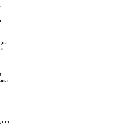
,
і
ідна
ам
а
нь і
.
ії та