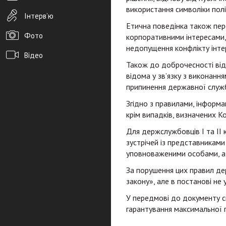
використання символіки пол
Інтерв’ю
Етична поведінка також пер
Фото
корпоративними інтересами,
недопущення конфлікту інтер
Відео
Також до доброчесності від
Архів новин
відома у зв’язку з виконанн
припинення державної служби
Редакція
Згідно з правилами, інформ
Розміщення реклами
крім випадків, визначених К
Для держслужбовців I та II
Правила
зустрічей із представниками
PDF-версія газети
уповноваженими особами, а т
За порушення цих правил де
закону», але в постанові не 
У передмові до документу с
гарантування максимальної п