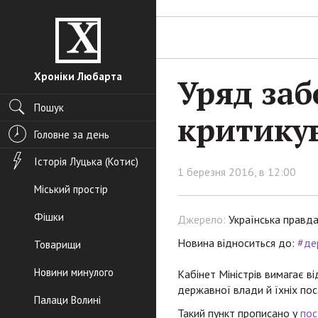
Хроніки Любарта
Уряд за
Пошук
критику
Головне за день
Історія Луцька (Котис)
1 березня 2016, в 12:00
Міський простір
Фішки
Джерело:
Українська правд
Новина відноситься до:
#де
Товарищи
Новини минулого
Кабінет Міністрів вимагає в
державної влади й їхніх пос
Палаци Волині
Такий пункт прописано у
пос