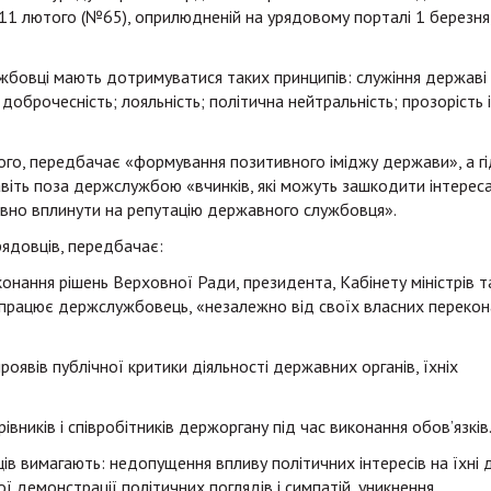
11 лютого (№65), оприлюдненій на урядовому порталі 1 березня
жбовці мають дотримуватися таких принципів: служіння державі 
; доброчесність; лояльність; політична нейтральність; прозорість і
шого, передбачає «формування позитивного іміджу держави», а г
віть поза держслужбою «вчинків, які можуть зашкодити інтерес
вно вплинути на репутацію державного службовця».
рядовців, передбачає:
онання рішень Верховної Ради, президента, Кабінету міністрів т
 працює держслужбовець, «незалежно від своїх власних перекона
роявів публічної критики діяльності державних органів, їхніх
івників і співробітників держоргану під час виконання обов’язків
ів вимагають: недопущення впливу політичних інтересів на їхні д
ої демонстрації політичних поглядів і симпатій, уникнення