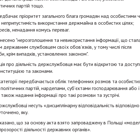
ітичних партій тощо.
едбачає пріоритет загального блага громадян над особистими 
 неприпустимість використання держмайна в особистих цілях;
есів, ненадання комусь переваг.
несено "нерозголошення та невикористання інформації, що стал
ям державним службовцем своїх обов’язків, у тому числі після
, крім випадків, установлених законом".
ація про діяльність держслужбовця має бути відкритою та досту
онституцією та законами.
 категорії передбачається облік телефонних розмов та особисти
 політичних партій, нардепами, суб’єктами господарювання або ї
акож надання інформації про такі розмови та зустрічі.
ржслужбовці несуть «дисциплінарну відповідальність відповідно
уточнено, яку.
казано, що за основу акта взято запроваджену в Польщі «моде
розорості діяльності державних органів».