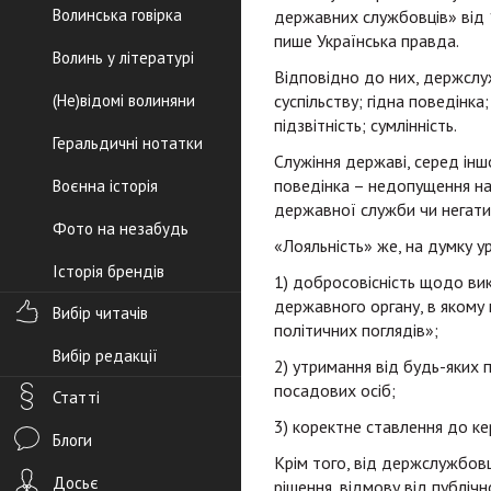
Волинська говірка
державних службовців» від 
пише Українська правда.
Волинь у літературі
Відповідно до них, держслу
(Не)відомі волиняни
суспільству; гідна поведінка
підзвітність; сумлінність.
Геральдичні нотатки
Служіння державі, серед ін
поведінка – недопущення на
Воєнна історія
державної служби чи негати
Фото на незабудь
«Лояльність» же, на думку у
Історія брендів
1) добросовісність щодо вик
державного органу, в якому
Вибір читачів
політичних поглядів»;
Вибір редакції
2) утримання від будь-яких п
посадових осіб;
Статті
3) коректне ставлення до кер
Блоги
Крім того, від держслужбовц
Досьє
рішення, відмову від публічн