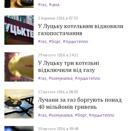
#газ
#ціна
1 березня 2016, в 07:35
У Луцьку котельням відновили
газопостачання
#газ
#борг
#луцьктепло
29 лютого 2016, в 14:12
У Луцьку три котельні
відключили від газу
#газ
#комуналка
#луцьктепло
17 лютого 2016, в 08:05
Лучани за газ боргують понад
40 мільйонів гривень
#газ
#комуналка
#борг
#луцьктепло
10 лютого 2016, в 09:48