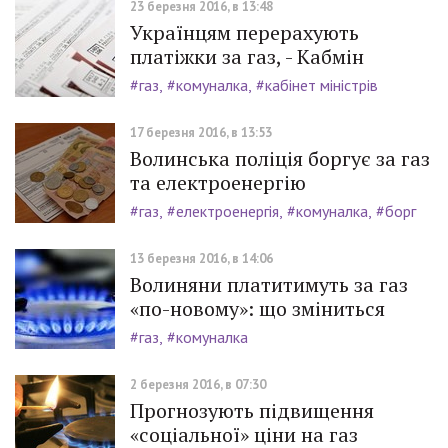
23 березня 2016, в 13:48
Українцям перерахують
платіжки за газ, - Кабмін
#газ
#комуналка
#кабінет міністрів
17 березня 2016, в 13:53
Волинська поліція боргує за газ
та електроенергію
#газ
#електроенергія
#комуналка
#борг
13 березня 2016, в 14:06
Волиняни платитимуть за газ
«по-новому»: що зміниться
#газ
#комуналка
2 березня 2016, в 07:30
Прогнозують підвищення
«соціальної» ціни на газ