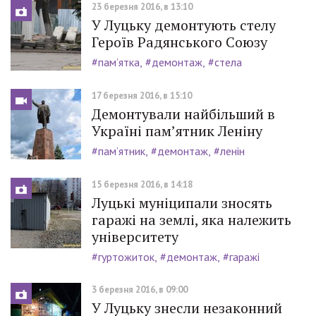
23 березня 2016, в 13:10
У Луцьку демонтують стелу
Героїв Радянського Союзу
#пам’ятка
#демонтаж
#стела
17 березня 2016, в 15:10
Демонтували найбільший в
Україні пам’ятник Леніну
#пам’ятник
#демонтаж
#ленін
15 березня 2016, в 14:18
Луцькі муніципали зносять
гаражі на землі, яка належить
університету
#гуртожиток
#демонтаж
#гаражі
3 березня 2016, в 09:00
У Луцьку знесли незаконний