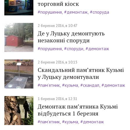
торговий кіоск
#порушення
#демонтаж
#споруда
2 березня 2016, в 10:47
Де у Луцьку демонтують
незаконні споруди
#порушення
#споруди
#демонтаж
2 березня 2016, в 10:15
Скандальний пам’ятник Кузьмі
у Луцьку демонтували
#пам’ятник
#кузьма
#скандал
#демонтаж
1 березня 2016, в 12:31
Демонтаж пам’ятника Кузьмі
відбудеться 1 березня
#пам’ятник
#кузьма
#демонтаж