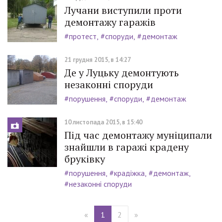
Лучани виступили проти
демонтажу гаражів
#протест
#споруди
#демонтаж
21 грудня 2015, в 14:27
Де у Луцьку демонтують
незаконні споруди
#порушення
#споруди
#демонтаж
10 листопада 2015, в 15:40
Під час демонтажу муніципали
знайшли в гаражі крадену
бруківку
#порушення
#крадіжка
#демонтаж
#незаконні споруди
«
1
2
»