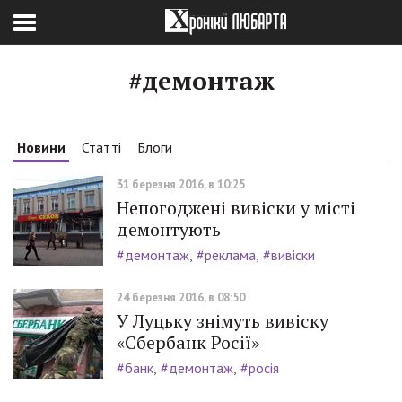
#демонтаж
Новини
Статті
Блоги
31 березня 2016, в 10:25
Непогоджені вивіски у місті
демонтують
#демонтаж
#реклама
#вивіски
24 березня 2016, в 08:50
У Луцьку знімуть вивіску
«Сбербанк Росії»
#банк
#демонтаж
#росія