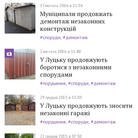
17 лютого 2016, в 12:54
Муніципали продовжать
демонтаж незаконних
конструкцій
#споруди
#демонтаж
2 лютого 2016, в 11:40
У Луцьку продовжують
боротися з незаконними
спорудами
#порушення
#споруди
#демонтаж
29 грудня 2015, в 13:50
У Луцьку продовжують зносити
незаконні гаражі
#порушення
#споруди
#демонтаж
22 грудня 2015, в 07:50