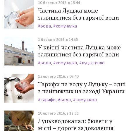
10 березня 2016, в 13:44
Частина Луцька може
залишитися без гарячої води
#вода
#комуналка
1 березня 2016, в 14:35
У квітні частина Луцька може
залишитися без гарячої води
#вода
#комуналка
#луцьктепло
15 лютого 2016, в 09:40
Тарифи на воду у Луцьку – одні
з найнижчих на заході України
#тарифи
#вода
#комуналка
10 лютого 2016, в 12:55
Луцькводоканал: бювети у
місті – дороге задоволення