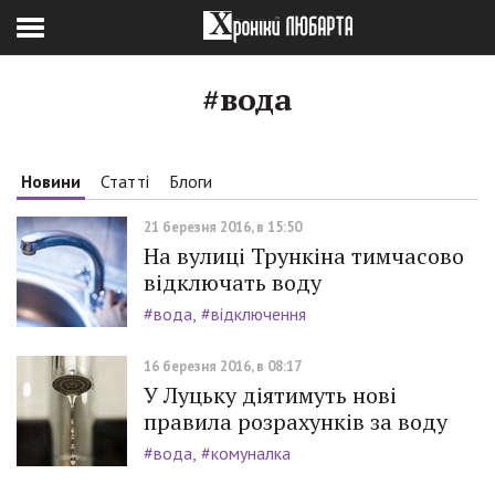
#вода
Новини
Статті
Блоги
21 березня 2016, в 15:50
На вулиці Трункіна тимчасово
відключать воду
#вода
#відключення
16 березня 2016, в 08:17
У Луцьку діятимуть нові
правила розрахунків за воду
#вода
#комуналка