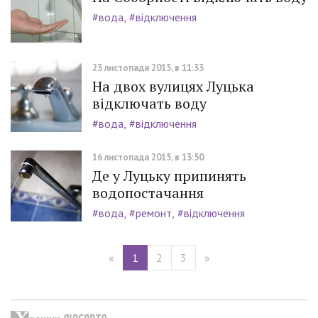
#вода
#відключення
23 листопада 2015, в 11:33
На двох вулицях Луцька
відключать воду
#вода
#відключення
16 листопада 2015, в 13:50
Де у Луцьку припинять
водопостачання
#вода
#ремонт
#відключення
«
1
2
3
»