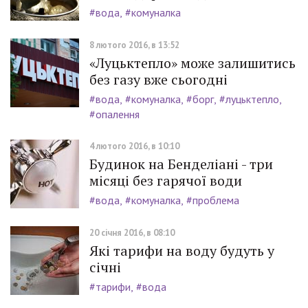
#вода
#комуналка
8 лютого 2016, в 13:52
«Луцьктепло» може залишитись
без газу вже сьогодні
#вода
#комуналка
#борг
#луцьктепло
#опалення
4 лютого 2016, в 10:10
Будинок на Бенделіані - три
місяці без гарячої води
#вода
#комуналка
#проблема
20 січня 2016, в 08:10
Які тарифи на воду будуть у
січні
#тарифи
#вода