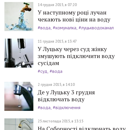
14 грудня 2015, в 07:20
У наступному році лучан
чекають нові ціни на воду
#вода
#комуналка
#луцькводоканал
11 грудня 2015, в 13:47
У Луцьку через суд жінку
змушують підключити воду
сусідам
#суд
#вода
2 грудня 2015, в 14:10
Де у Луцьку 3 грудня
відключать воду
#вода
#відключення
25 листопада 2015, в 13:15
На Соборності відключать воду