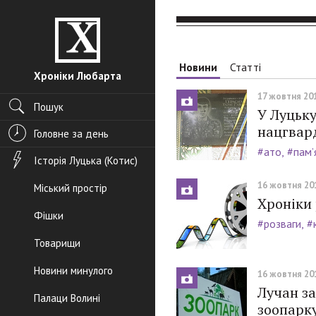
Новини
Статті
Хроніки Любарта
17 жовтня 201
Пошук
У Луцьк
нацгвард
Головне за день
#ато
#пам’
Історія Луцька (Котис)
16 жовтня 201
Міський простір
Хроніки
Фішки
#розваги
#
Товарищи
Новини минулого
16 жовтня 201
Лучан з
Палаци Волині
зоопарк