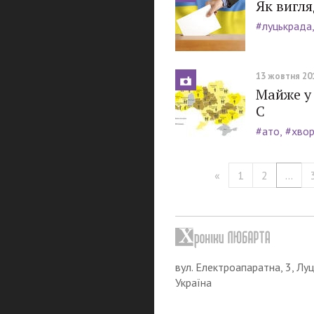
Як вигл
#луцькрада
13 жовтня 201
Майже у 
С
#ато
#хво
«
1
2
...
вул. Електроапаратна, 3, Луц
Україна