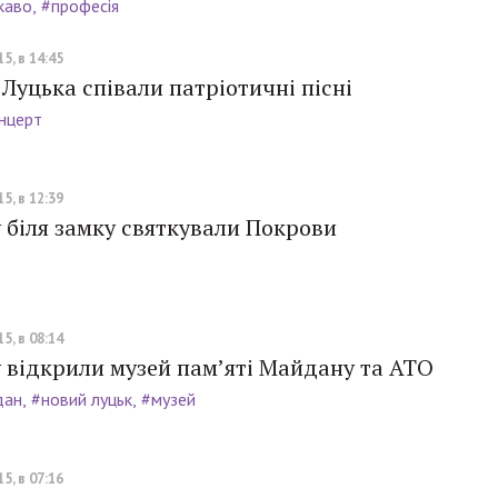
каво
#професія
5, в 14:45
 Луцька співали патріотичні пісні
нцерт
5, в 12:39
 біля замку святкували Покрови
5, в 08:14
 відкрили музей пам’яті Майдану та АТО
дан
#новий луцьк
#музей
5, в 07:16