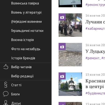
Волинська говірка
#реконструк
Волинь у літературі
16 жовтня 201
Лучани 
(Не)відомі волиняни
#хабарницт
Геральдичні нотатки
Воєнна історія
16 жовтня 201
Фото на незабудь
У Луцьк
#ремонт
#
Історія брендів
Вибір читачів
15 жовтня 201
Вибір редакції
Краєзнав
Статті
в центрі
#будівницт
Блоги
Досьє
15 жовтня 201