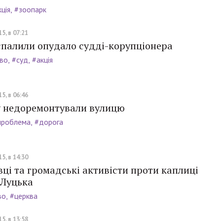
ція
#зоопарк
5, в 07:21
спалили опудало судді-корупціонера
во
#суд
#акція
5, в 06:46
у недоремонтували вулицю
проблема
#дорога
5, в 14:30
ці та громадські активісти проти каплиці
 Луцька
во
#церква
5, в 13:58