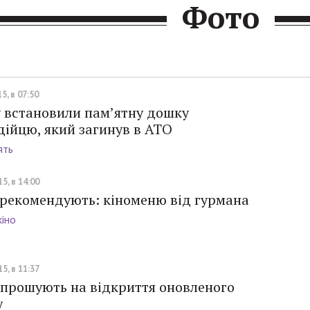
Фото
5, в 07:50
у встановили пам’ятну дошку
ійцю, який загинув в АТО
ять
5, в 14:00
 рекомендують: кіноменю від гурмана
кіно
5, в 11:37
апрошують на відкриття оновленого
у