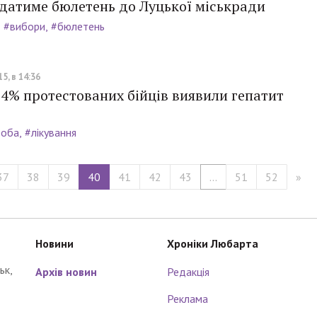
ядатиме бюлетень до Луцької міськради
#вибори
#бюлетень
5, в 14:36
4% протестованих бійців виявили гепатит
роба
#лікування
37
38
39
40
41
42
43
...
51
52
»
Новини
Хроніки Любарта
ьк,
Архів новин
Редакція
Реклама