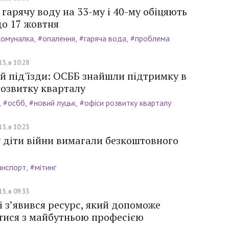
 гарячу воду на 33-му і 40-му обіцяють
до 17 жовтня
комуналка
#опалення
#гаряча вода
#проблема
5, в 10:28
й під'їзди: ОСББ знайшли підтримку в
розвитку кварталу
#осбб
#новий луцьк
#офіси розвитку кварталу
5, в 10:23
 діти війни вимагали безкоштовного
анспорт
#мітинг
5, в 09:33
і з’явився ресурс, який допоможе
тися з майбутньою професією