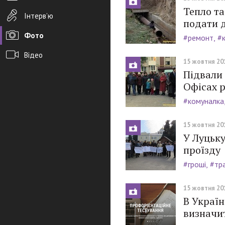
Тепло та
Інтерв’ю
подати 
Фото
#ремонт
#
Відео
15 жовтня 201
Підвали 
Архів новин
Офісах 
Редакція
#комуналка
Розміщення реклами
15 жовтня 201
Правила
У Луцьку
проїзду
PDF-версія газети
#гроші
#тр
15 жовтня 201
В Україн
визначи