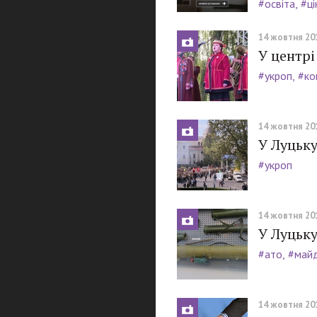
#освіта
#ці
14 жовтня 201
У центрі
#укроп
#ко
14 жовтня 201
У Луцьку
#укроп
14 жовтня 201
У Луцьку
#ато
#май
14 жовтня 201