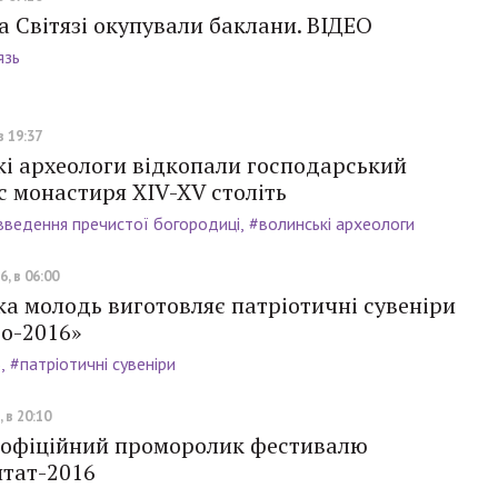
а Світязі окупували баклани. ВІДЕО
язь
в 19:37
кі археологи відкопали господарський
 монастиря XIV-XV століть
введення пречистої богородиці
#волинські археологи
, в 06:00
а молодь виготовляє патріотичні сувеніри
ро-2016»
6
#патріотичні сувеніри
 в 20:10
я офіційний проморолик фестивалю
тат-2016