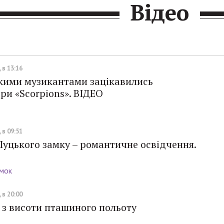
Відео
 в 13:16
кими музикантами зацікавились
и «Scorpions». ВІДЕО
 в 09:51
Луцького замку – романтичне освідчення.
амок
 в 20:00
- з висоти пташиного польоту