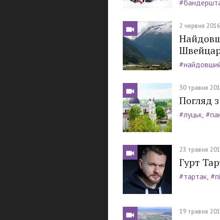
#бандершт
2 червня 2016,
Найдовши
Швейцар
#найдовший 
30 травня 2016
Погляд з
#луцьк
#па
23 травня 2016
Гурт Тар
#тартак
#п
19 травня 2016