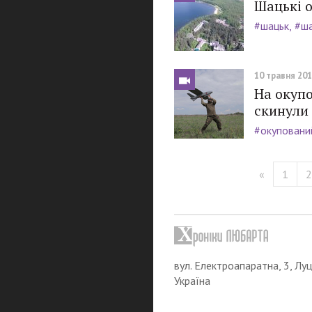
Шацькі о
#шацьк
#ша
10 травня 2016
На окупо
скинули 
#окуповани
«
1
вул. Електроапаратна, 3, Луц
Україна