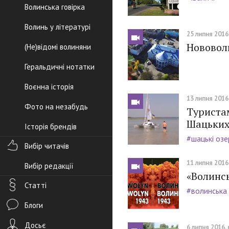
Волинська говірка
Волинь у літературі
25 липня 2016,
Нововоли
(Не)відомі волиняни
Геральдичні нотатки
Воєнна історія
13 липня 2016,
Фото на незабудь
Туриста
Шацьких
Історія брендів
#шацькі озе
Вибір читачів
11 липня 2016,
Вибір редакції
«Волинс
Статті
#волинська 
Блоги
Досьє
6 липня 2016, 