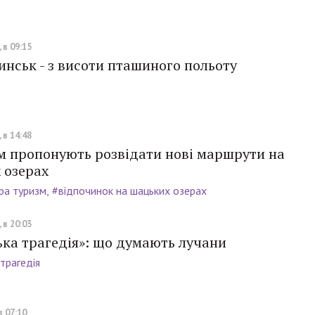
 в 09:15
нськ - з висоти пташиного польоту
 в 14:48
м пропонують розвідати нові маршрути на
 озерах
ра туризм
#відпочинок на шацьких озерах
 в 20:03
ька трагедія»: що думають лучани
трагедія
в 07:10