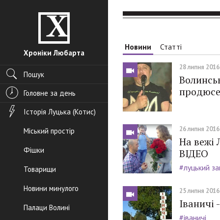
Новини
Статті
Хроніки Любарта
28 липня 2016,
Пошук
Волинсь
продюсер
Головне за день
Історія Луцька (Котис)
26 липня 2016,
Міський простір
На вежі 
Фішки
ВІДЕО
#луцький з
Товарищи
Новини минулого
25 липня 2016,
Іваничі 
Палаци Волині
#іваничі