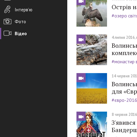
Острів н
Інтерв’ю
#озеро світ
Фото
Відео
4 липня 2016, 
Волинсь
Архів новин
комплекс
Редакція
#монастир 
Розміщення реклами
14 червня 2016
Правила
Волинськ
для «Єв
PDF-версія газети
#євро-201
8 червня 2016,
З'явивс
Бандерш