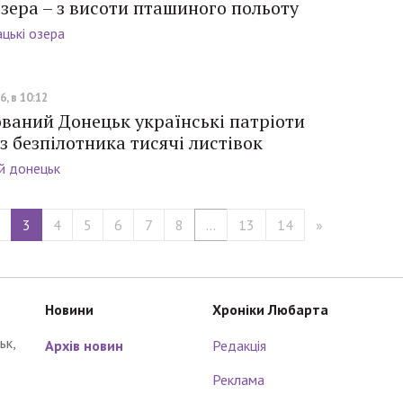
зера – з висоти пташиного польоту
цькі озера
, в 10:12
ваний Донецьк українські патріоти
з безпілотника тисячі листівок
й донецьк
2
3
4
5
6
7
8
...
13
14
»
Новини
Хроніки Любарта
ьк,
Архів новин
Редакція
Реклама