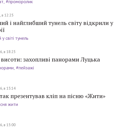
ат
#проморолик
 в 12:25
й і найглибший тунель світу відкрили у
ії
у світі тунель
, в 18:25
 висоти: захопливі панорами Луцька
норами
#пейзажі
, в 15:14
так презентував кліп на пісню «Жити»
існя жити
, в 15:00