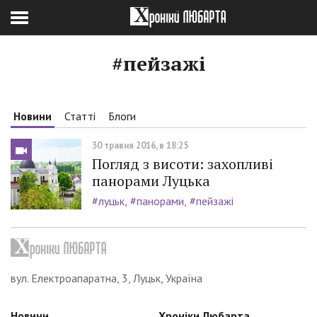
#пейзажі
Новини
Статті
Блоги
30 травня 2016, в 18:25
Погляд з висоти: захопливі
панорами Луцька
#луцьк
#панорами
#пейзажі
вул. Електроапаратна, 3, Луцьк, Україна
Новини
Хроніки Любарта