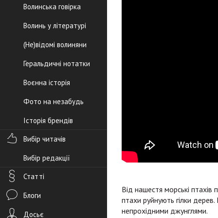
Волинська говірка
Волинь у літературі
(Не)відомі волиняни
Геральдичні нотатки
Воєнна історія
Фото на незабудь
Історія брендів
Вибір читачів
Вибір редакції
Статті
Від нашестя морські птахів 
Блоги
птахи руйнують гілки дерев. 
непрохідними джунглями.
Досьє