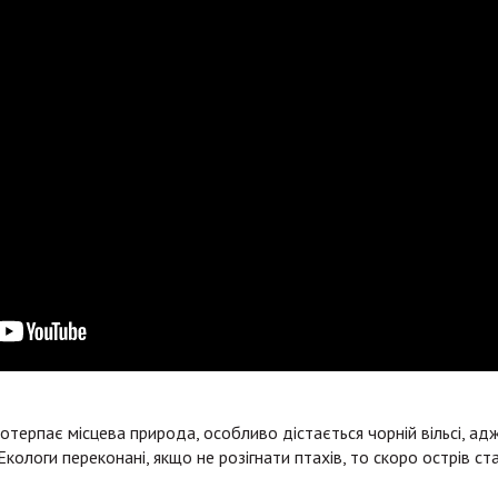
потерпає місцева природа, особливо дістається чорній вільсі, ад
Екологи переконані, якщо не розігнати птахів, то скоро острів ст