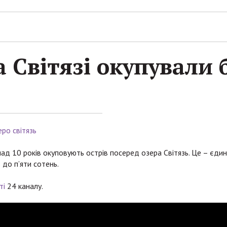
а Світязі окупували
ро світязь
над 10 років окуповують острів посеред озера Світязь. Це – єдин
 до п’яти сотень.
ті
24 каналу.