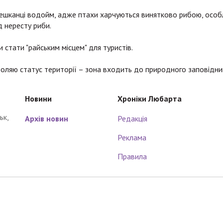
мешканці водойм, адже птахи харчуються винятково рибою, осо
д нересту риби.
би стати "райським місцем" для туристів.
воляю статус території – зона входить до природного заповідни
Новини
Хроніки Любарта
ьк,
Архів новин
Редакція
Реклама
Правила