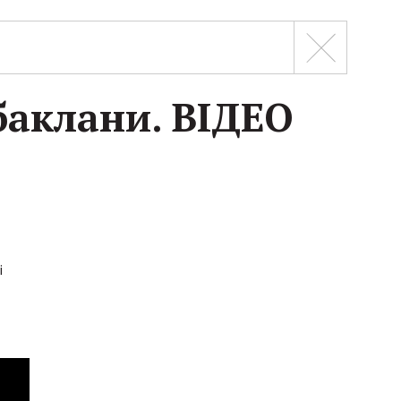
 баклани. ВІДЕО
і