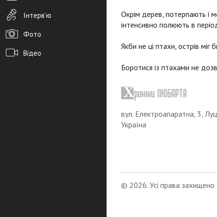
Окрім дерев, потерпають і 
Інтерв’ю
інтенсивно полюють в періо
Фото
Якби не ці птахи, острів міг 
Відео
Боротися із птахами не доз
Архів новин
Редакція
Розміщення реклами
вул. Електроапаратна, 3, Луц
Україна
Правила
PDF-версія газети
© 2026. Усі права захищено