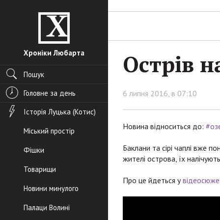
Хроніки Любарта
Острів н
Пошук
Головне за день
6 липня 2016, в 07:10
Історія Луцька (Котис)
Новина відноситься до:
#озе
Міський простір
Баклани та сірі чаплі вже по
Фішки
жителі острова, їх налічують
Товарищи
Про це йдеться у
відеосюже
Новини минулого
Палаци Волині