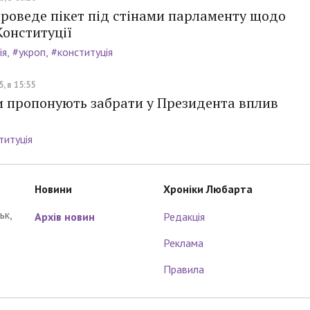
роведе пікет під стінами парламенту щодо
Конституції
ія
#укроп
#конституція
, в 15:55
и пропонують забрати у Президента вплив
титуція
Новини
Хроніки Любарта
ьк,
Архів новин
Редакція
Реклама
Правила