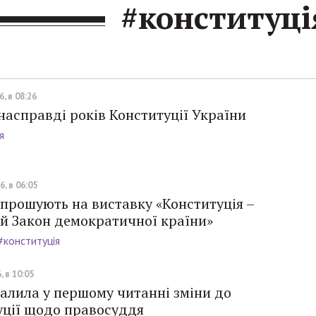
#конституці
, в 08:26
насправді років Конституції України
я
, в 06:05
прошують на виставку «Конституція –
й Закон демократичної країни»
#конституція
, в 10:05
алила у першому читанні зміни до
уції щодо правосуддя