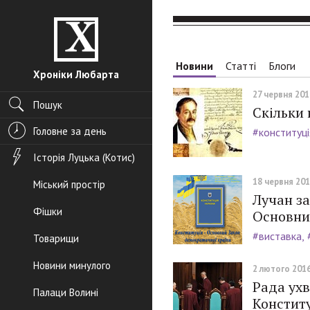
Новини
Статті
Блоги
Хроніки Любарта
27 червня 2016
Пошук
Скільки 
Головне за день
#конституці
Історія Луцька (Котис)
18 червня 2016
Міський простір
Лучан за
Фішки
Основни
#виставка
Товарищи
Новини минулого
2 лютого 2016
Рада ухв
Палаци Волині
Констит