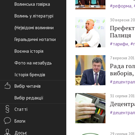
Волинська говірка
#реформа
Волинь у літературі
30 вересня 201
Префекти
(Не)відомі волиняни
Палиця
Геральдичні нотатки
#тарифи
#
Воєнна історія
7 вересня 2015
Фото на незабудь
Рада гол
виборів,
Історія брендів
#децентралі
Вибір читачів
31 серпня 2015
Вибір редакції
Децентр
Статті
#децентралі
Блоги
Досьє
29 серпня 2015