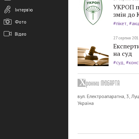
УКРОП п
Інтерв’ю
змін до 
Фото
#пікет
#акц
Відео
27 серпня 2015
Експерт
Архів новин
на суд
Редакція
#суд
#конс
Розміщення реклами
Правила
PDF-версія газети
вул. Електроапаратна, 3, Луц
Україна