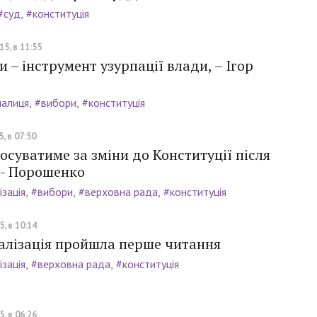
#суд
#конституція
5, в 11:55
 – інструмент узурпації влади, – Ігор
палиця
#вибори
#конституція
, в 07:50
осуватиме за зміни до Конституції після
 - Порошенко
зація
#вибори
#верховна рада
#конституція
, в 10:14
алізація пройшла перше читання
зація
#верховна рада
#конституція
, в 06:26