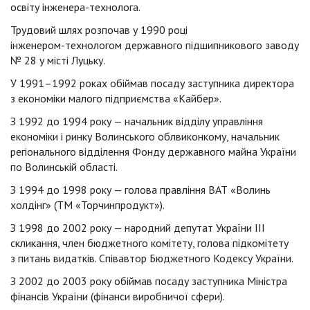
освіту
інженера-технолога
.
Трудовий шлях розпочав у 1990 році
інженером-технологом
державного підшипникового заводу
№ 28 у місті Луцьку.
У 1991–1992 роках обіймав посаду заступника директора
з економіки малого підприємства «Кайбер».
З 1992 до 1994 року — начальник відділу управління
економіки і ринку Волинського облвиконкому, начальник
регіонального відділення Фонду державного майна України
по Волинській області.
З 1994 до 1998 року — голова правління ВАТ «Волинь
холдінг» (ТМ «Торчинпродукт»).
З 1998 до 2002 року — народний депутат України ІІІ
скликання, член бюджетного комітету, голова підкомітету
з питань видатків. Співавтор Бюджетного Кодексу України.
З 2002 до 2003 року обіймав посаду заступника Міністра
фінансів України (фінанси виробничої сфери).