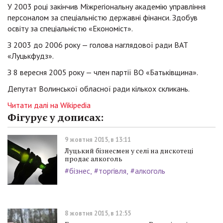
У 2003 році закінчив Міжрегіональну академію управління
персоналом за спеціальністю державні фінанси. Здобув
освіту за спеціальністю «Економіст».
З 2003 до 2006 року — голова наглядової ради ВАТ
«Луцькфудз».
З 8 вересня 2005 року — член партії ВО «Батьківщина».
Депутат Волинської обласної ради кількох скликань.
Читати далі на Wikipedia
Фігурує у дописах:
9 жовтня 2015, в 13:11
Луцький бізнесмен у селі на дискотеці
продає алкоголь
#бізнес
#торгівля
#алкоголь
8 жовтня 2015, в 12:55