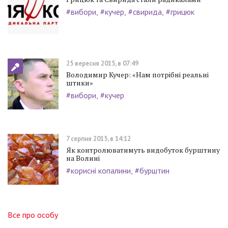
#вибори
#кучер
#свирида
#грицюк
25 вересня 2015, в 07:49
Володимир Кучер: «Нам потрібні реальні
штики»
#вибори
#кучер
7 серпня 2015, в 14:12
Як контролюватимуть видобуток бурштину
на Волині
#корисні копалини
#бурштин
Все про особу