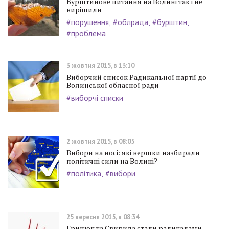
Бурштинове питання на Волині так і не
вирішили
#порушення
#облрада
#бурштин
#проблема
3 жовтня 2015, в 13:10
Виборчий список Радикальної партії до
Волинської обласної ради
#виборчі списки
2 жовтня 2015, в 08:05
Вибори на носі: які вершки назбирали
політичні сили на Волині?
#політика
#вибори
25 вересня 2015, в 08:34
Грицюк та Свирида стали радикалами