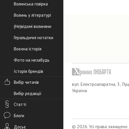
Волинська говірка
Волинь у літературі
(Не)відомі волиняни
Геральдичні нотатки
Воєнна історія
Фото на незабудь
Історія брендів
Вибір читачів
вул. Електроапаратна, 3, Луц
Україна
Вибір редакції
Статті
Блоги
© 2026. Усі права захищено
Досьє