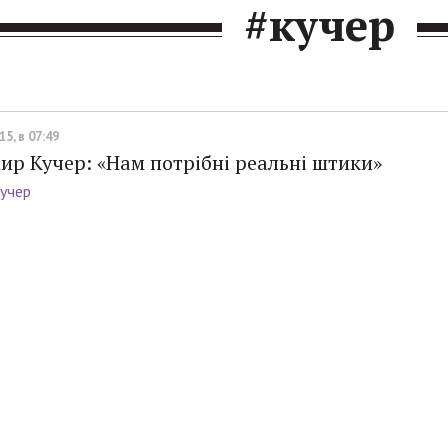
#кучер
5, в 07:49
р Кучер: «Нам потрібні реальні штики»
учер