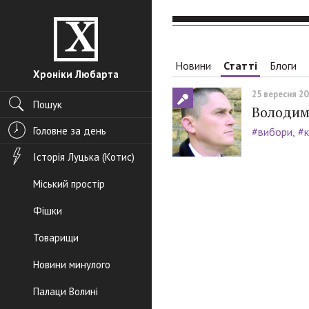
Новини
Статті
Блоги
Хроніки Любарта
25 вересня 201
Пошук
Володими
Головне за день
#вибори
#к
Історія Луцька (Котис)
Міський простір
Фішки
Товарищи
Новини минулого
Палаци Волині