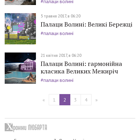
#палаци волині
5 травня 2017, в 06:20
Палаци Волині: Великі Бережці
#палаци волині
21 квітня 2017, в 06:20
Палаци Волині: гармонійна
класика Великих Межиріч
#палаци волині
«
1
2
3
4
»