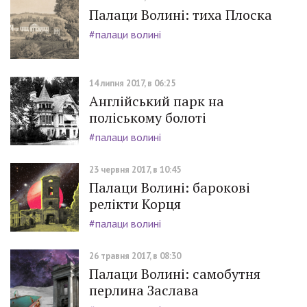
Палаци Волині: тиха Плоска
#палаци волині
14 липня 2017, в 06:25
Англійський парк на
поліському болоті
#палаци волині
23 червня 2017, в 10:45
Палаци Волині: барокові
релікти Корця
#палаци волині
26 травня 2017, в 08:30
Палаци Волині: самобутня
перлина Заслава