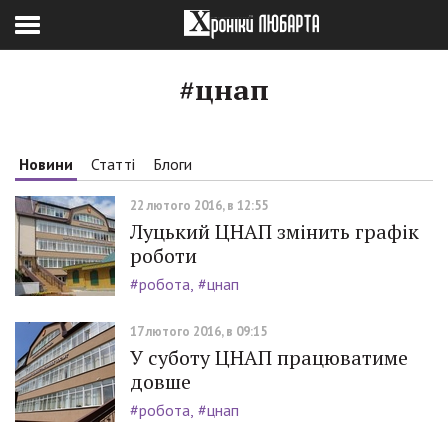
#цнап
Новини
Статті
Блоги
22 лютого 2016, в 12:55
Луцький ЦНАП змінить графік
роботи
#робота
#цнап
17 лютого 2016, в 09:15
У суботу ЦНАП працюватиме
довше
#робота
#цнап