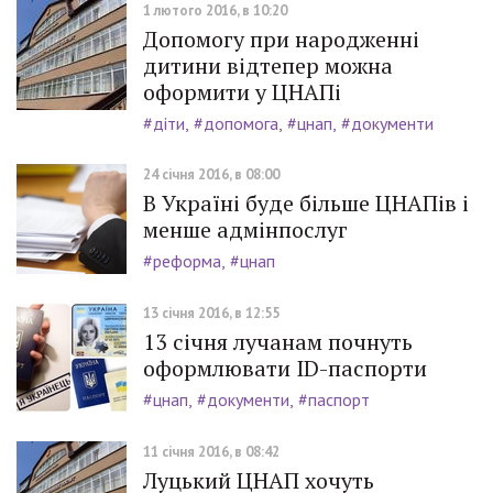
1 лютого 2016, в 10:20
Допомогу при народженні
дитини відтепер можна
оформити у ЦНАПі
#діти
#допомога
#цнап
#документи
24 січня 2016, в 08:00
В Україні буде більше ЦНАПів і
менше адмінпослуг
#реформа
#цнап
13 січня 2016, в 12:55
13 січня лучанам почнуть
оформлювати ID-паспорти
#цнап
#документи
#паспорт
11 січня 2016, в 08:42
Луцький ЦНАП хочуть