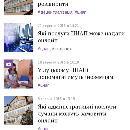
розширити
#децентралізація
#цнап
21 вересня 2015, в 15:21
Які послуги ЦНАП може надати
онлайн
#цнап
#інтернет
18 вересня 2015, в 10:18
У луцькому ЦНАПі
допомагатимуть іноземцям
#цнап
3 серпня 2015, в 13:15
Які адміністративні послуги
лучани можуть замовити
онлайн
#цнап