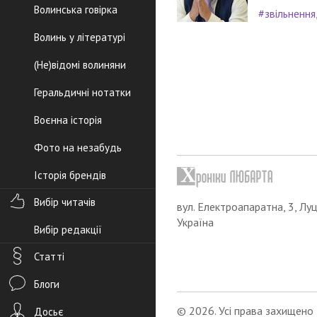
Волинська говірка
#звільнення
Волинь у літературі
(Не)відомі волиняни
Геральдичні нотатки
Воєнна історія
Фото на незабудь
Історія брендів
Вибір читачів
вул. Електроапаратна, 3, Луц
Україна
Вибір редакції
Статті
Блоги
© 2026. Усі права захищено
Досьє