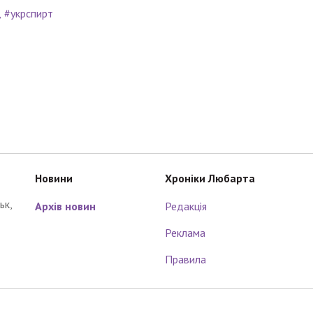
#укрспирт
Новини
Хроніки Любарта
ьк,
Архів новин
Редакція
Реклама
Правила