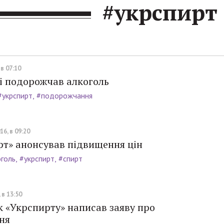
#укрспирт
 в 07:10
ні подорожчав алкоголь
#укрспирт
#подорожчання
16, в 09:20
рт» анонсував підвищення цін
голь
#укрспирт
#спирт
 в 13:50
 «Укрспирту» написав заяву про
ня