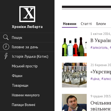
Новини
Статті
Блоги
Хроніки Любарта
1 квітня 2016,
Пошук
В Украї
Головне за день
#алкоголь
Історія Луцька (Котис)
21 березня 20
Міський простір
«Укрспи
Фішки
#ціна
#алко
Товарищи
Новини минулого
9 грудня 2015,
Очільник
Палаци Волині
звільнен