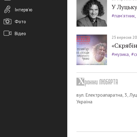
У Луцьку
Інтерв’ю
#пам’ятник
Фото
Відео
25 вересня 201
«Скрябін
Архів новин
#музика
#с
Редакція
Розміщення реклами
Правила
PDF-версія газети
вул. Електроапаратна, 3, Луц
Україна