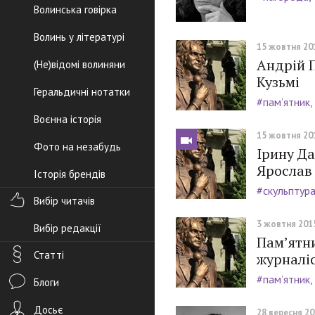
Волинська говірка
Волинь у літературі
15 жовтня 201
Андрій 
(Не)відомі волиняни
Кузьмі
Геральдичні нотатки
#пам’ятник
Воєнна історія
15 жовтня 201
Фото на незабудь
Ірину Да
Ярослав
Історія брендів
#скульптур
Вибір читачів
3 жовтня 2015
Вибір редакції
Пам’ятн
Статті
журналі
#пам’ятник
Блоги
Досьє
28 вересня 201