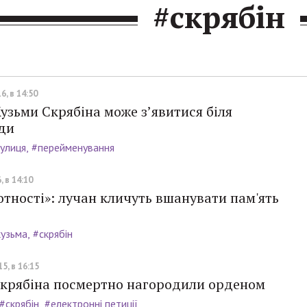
#скрябін
6, в 14:50
узьми Скрябіна може з’явитися біля
ди
улиця
#перейменування
, в 14:10
отності»: лучан кличуть вшанувати пам'ять
кузьма
#скрябін
5, в 16:15
Скрябіна посмертно нагородили орденом
#скрябін
#електронні петиції