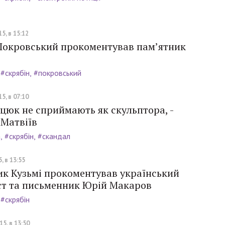
5, в 15:12
Покровський прокоментував пам’ятник
#скрябін
#покровський
5, в 07:10
цюк не сприймають як скульптора, -
 Матвіїв
а
#скрябін
#скандал
, в 13:55
ик Кузьмі прокоментував український
ст та письменник Юрій Макаров
#скрябін
5, в 13:50