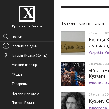
Новини
Статті
Блоги
Хроніки Любарта
26 лютого 201
Пошук
Вулиця К
Луцькра
Головне за день
#скрябін
#в
Історія Луцька (Котис)
1 лютого 2016
Міський простір
«Рік сам
Фішки
Кузьми
#пам’ять
#
Товарищи
Новини минулого
29 жовтня 201
Кузьму 
Палаци Волині
#нагорода