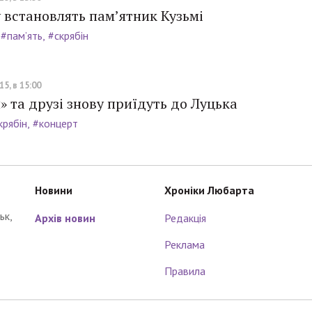
 встановлять пам’ятник Кузьмі
#пам’ять
#скрябін
5, в 15:00
» та друзі знову приїдуть до Луцька
крябін
#концерт
Новини
Хроніки Любарта
ьк,
Архів новин
Редакція
Реклама
Правила