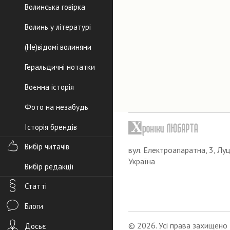
Волинська говірка
Волинь у літературі
(Не)відомі волиняни
Геральдичні нотатки
Воєнна історія
Фото на незабудь
Історія брендів
Вибір читачів
вул. Електроапаратна, 3, Луц
Україна
Вибір редакції
Статті
Блоги
© 2026. Усі права захищено
Досьє