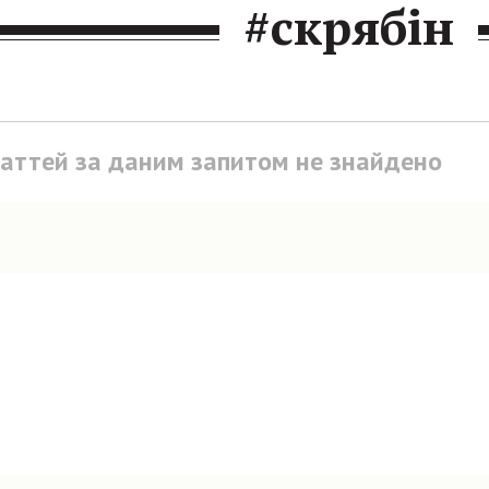
#скрябін
таттей за даним запитом не знайдено