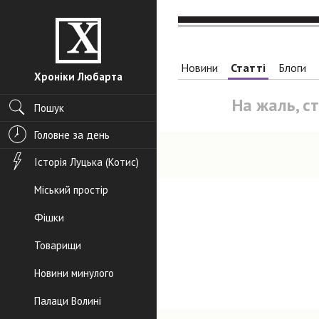
Новини
Статті
Блоги
Хроніки Любарта
На жаль, с
Пошук
Головне за день
Історія Луцька (Котис)
Міський простір
Фішки
Товарищи
Новини минулого
Палаци Волині