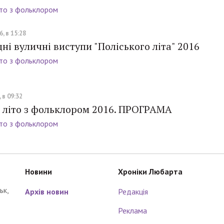
іто з фольклором
, в 15:28
і вуличні виступи "Поліського літа" 2016
іто з фольклором
 в 09:32
е літо з фольклором 2016. ПРОГРАМА
іто з фольклором
Новини
Хроніки Любарта
ьк,
Архів новин
Редакція
Реклама