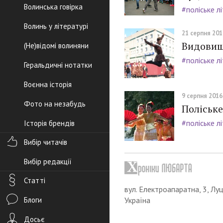
Волинська говірка
#поліське л
Волинь у літературі
21 серпня 2016
Видовищн
(Не)відомі волиняни
#поліське л
Геральдичні нотатки
Воєнна історія
9 серпня 2016,
Фото на незабудь
Поліськ
#поліське л
Історія брендів
Вибір читачів
Вибір редакції
Статті
вул. Електроапаратна, 3, Луц
Блоги
Україна
Досьє