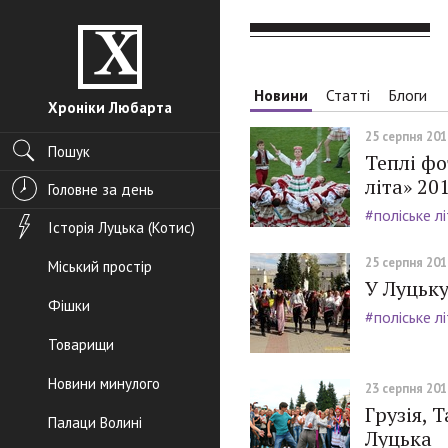
Новини
Статті
Блоги
Хроніки Любарта
25 серпня 2016
Пошук
Теплі фо
літа» 20
Головне за день
#поліське л
Історія Луцька (Котис)
25 серпня 2016
Міський простір
У Луцьку
Фішки
#поліське л
Товарищи
Новини минулого
23 серпня 2016
Грузія, 
Палаци Волині
Луцька