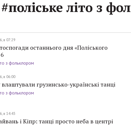
#поліське літо з фо
, в 07:29
тоспогади останнього дня «Поліського
16
іто з фольклором
, в 06:00
 влаштували грузинсько-українські танці
іто з фольклором
, в 14:45
Тайвань і Кіпр: танці просто неба в центрі