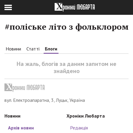
#поліське літо з фольклором
Новини
Статті
Блоги
На жаль, блогів за даним запитом не
знайдено
вул. Електроапаратна, 3, Луцьк, Україна
Новини
Хроніки Любарта
Архів новин
Редакція