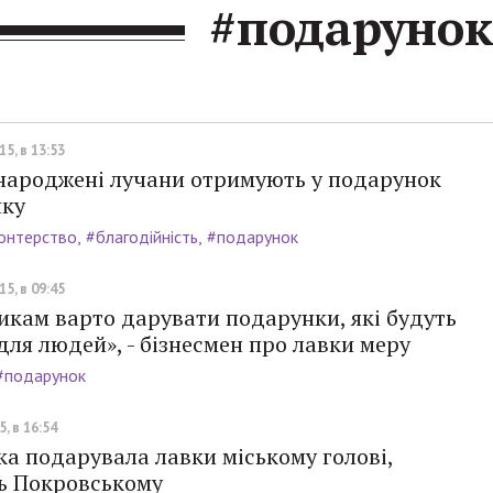
#подарунок
5, в 13:53
онароджені лучани отримують у подарунок
ку
онтерство
#благодійність
#подарунок
5, в 09:45
кам варто дарувати подарунки, які будуть
для людей», - бізнесмен про лавки меру
#подарунок
, в 16:54
ка подарувала лавки міському голові,
ь Покровському