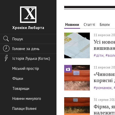
Новини
Статті
Блоги
Хроніки Любарта
11 вересня 201
Пошук
Усі нов
вишиван
Головне за день
#діти
#вол
Історія Луцька (Котис)
11 вересня 201
Міський простір
«Чиновни
Фішки
корисні 
#романюк
Товарищи
Новини минулого
31 серпня 2015
Фірма, я
Палаци Волині
належит