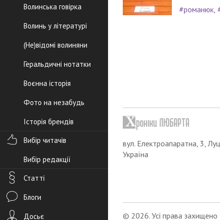
Волинська говірка
#романюк
Волинь у літературі
(Не)відомі волиняни
Геральдичні нотатки
Воєнна історія
Фото на незабудь
Історія брендів
Вибір читачів
вул. Електроапаратна, 3, Луц
Україна
Вибір редакції
Статті
Блоги
© 2026. Усі права захищено
Досьє