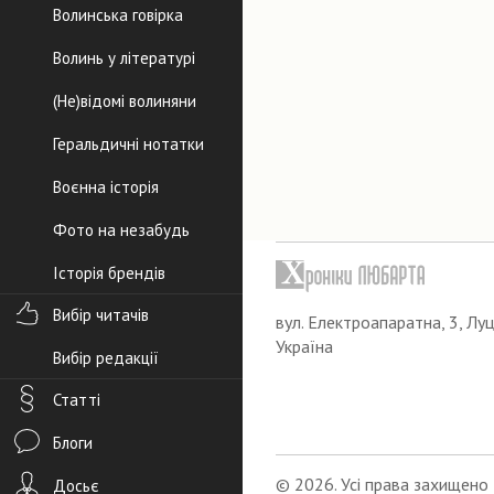
Волинська говірка
Волинь у літературі
(Не)відомі волиняни
Геральдичні нотатки
Воєнна історія
Фото на незабудь
Історія брендів
Вибір читачів
вул. Електроапаратна, 3, Луц
Україна
Вибір редакції
Статті
Блоги
© 2026. Усі права захищено
Досьє