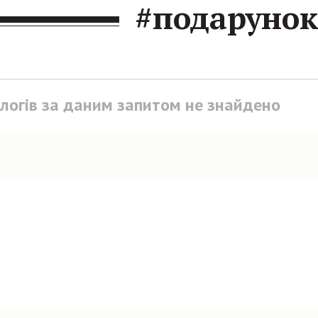
#подарунок
блогів за даним запитом не знайдено