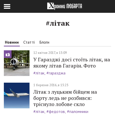
#літак
Новини
Статті
Блоги
12 квітня 2017, в 13:09
У Гаразджі досі стоїть літак, на
якому літав Гагарін. Фото
#літак
#гаразджа
1 березня 2016, в 15:25
Літак з луцьким бійцем на
борту ледь не розбився:
тріснуло лобове скло
#літак
#федотов
#паломники