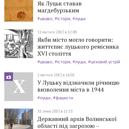
Як Луцьк ставав
маґдебурзьким
#цікаво
#історія
#луцьк
11 лютого 2017, в 12:00
Якби місто могло говорити:
життєпис луцького ремісника
ХVI століття
#цікаво
#історія
#луцьк
#цеховий устрій
2 лютого 2017, в 16:02
У Луцьку відзначили річницю
визволення міста в 1944
#луцьк
#фашисти
31 січня 2017, в 12:25
Державний архів Волинської
області під загрозою –