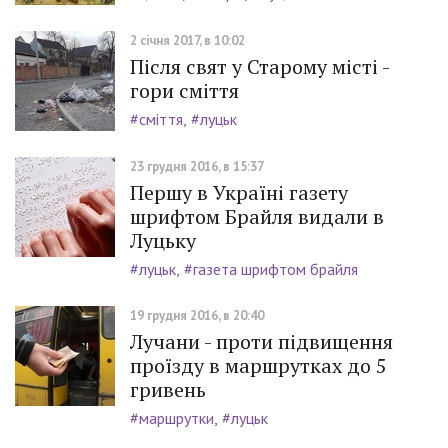
2 січня 2017, в 10:02
Після свят у Старому місті -
гори сміття
#сміття
#луцьк
23 грудня 2016, в 15:37
Першу в Україні газету
шрифтом Брайля видали в
Луцьку
#луцьк
#газета шрифтом брайля
19 грудня 2016, в 20:40
Лучани - проти підвищення
проїзду в маршрутках до 5
гривень
#маршрутки
#луцьк