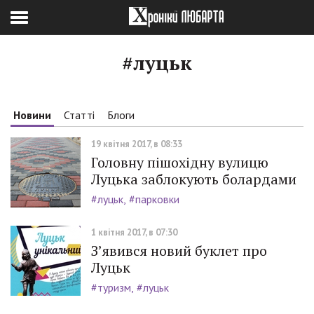
#луцьк
Новини
Статті
Блоги
19 квітня 2017, в 08:33
Головну пішохідну вулицю
Луцька заблокують болардами
#луцьк
#парковки
1 квітня 2017, в 07:30
З’явився новий буклет про
Луцьк
#туризм
#луцьк