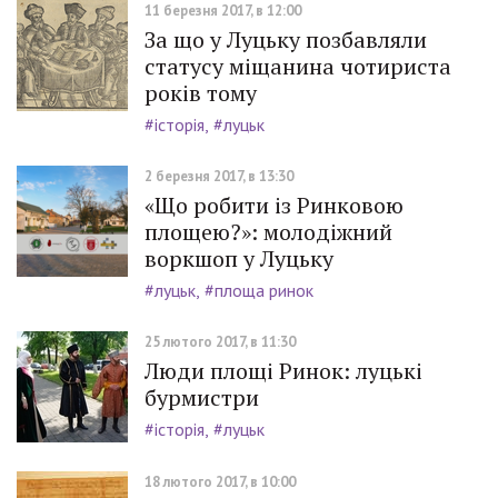
11 березня 2017, в 12:00
За що у Луцьку позбавляли
статусу міщанина чотириста
років тому
#історія
#луцьк
2 березня 2017, в 13:30
«Що робити із Ринковою
площею?»: молодіжний
воркшоп у Луцьку
#луцьк
#площа ринок
25 лютого 2017, в 11:30
Люди площі Ринок: луцькі
бурмистри
#історія
#луцьк
18 лютого 2017, в 10:00