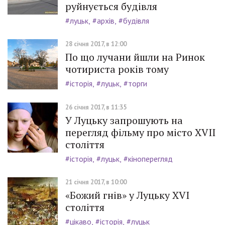
руйнується будівля
#луцьк
#архів
#будівля
28 січня 2017, в 12:00
По що лучани йшли на Ринок
чотириста років тому
#історія
#луцьк
#торги
26 січня 2017, в 11:35
У Луцьку запрошують на
перегляд фільму про місто ХVII
століття
#історія
#луцьк
#кіноперегляд
21 січня 2017, в 10:00
«Божий гнів» у Луцьку ХVI
століття
#цікаво
#історія
#луцьк