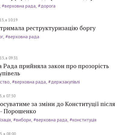
#верховна рада
#дорога
5, в 10:19
дтримала реструктуризацію боргу
рг
#верховна рада
5, в 09:31
 Рада прийняла закон про прозорість
упівель
ство
#верховна рада
#держзакупівлі
, в 07:50
осуватиме за зміни до Конституції після
 - Порошенко
зація
#вибори
#верховна рада
#конституція
, в 08:00