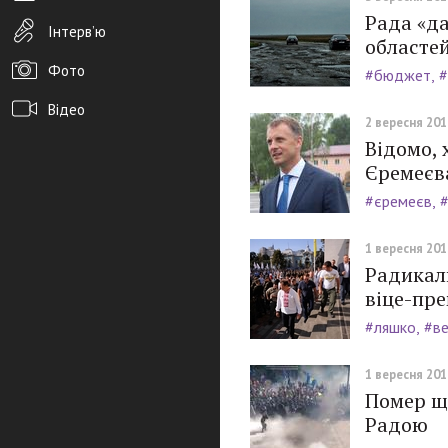
Рада «да
Інтерв’ю
областей
Фото
#бюджет
#
Відео
2 вересня 2015
Відомо, 
Архів новин
Єремеєв
Редакція
#єремеєв
#
Розміщення реклами
1 вересня 2015
Правила
Радикали
віце-пре
PDF-версія газети
#ляшко
#ве
1 вересня 2015
Помер щ
Радою