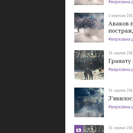
#верховна 
1 вересня 2015
Аваков п
постраж
#верховна 
31 серпня 2015
Гранату 
#верховна 
31 серпня 2015
З’явилос
#верховна 
31 серпня 2015