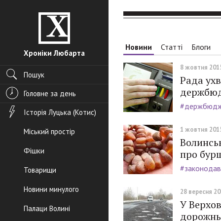
Новини
Статті
Блоги
Хроніки Любарта
8 жовтня 2015
Пошук
Рада ухв
держбю
Головне за день
#держбюд
Історія Луцька (Котис)
1 жовтня 2015
Міський простір
Волинськ
Фішки
про бур
#законодав
Товарищи
Новини минулого
28 вересня 201
У Верхов
Палаци Волині
дорожнь