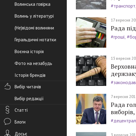
Волинська говірка
#транспорт
Волинь у літературі
17 вересня 201
Рада пі
(Не)відомі волиняни
#гроші
#бо
Геральдичні нотатки
Воєнна історія
15 вересня 201
Фото на незабудь
Верховна
держзак
Історія брендів
#законодав
Вибір читачів
7 вересня 2015
Вибір редакції
Рада гол
Статті
виборів,
#децентралі
Блоги
Досьє
3 вересня 2015