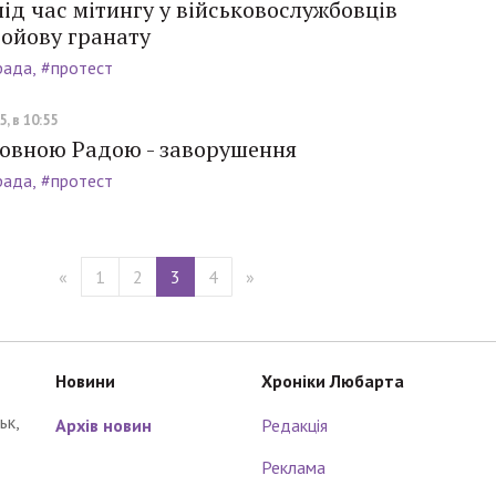
під час мітингу у військовослужбовців
бойову гранату
рада
#протест
, в 10:55
ховною Радою - заворушення
рада
#протест
«
1
2
3
4
»
Новини
Хроніки Любарта
ьк,
Архів новин
Редакція
Реклама