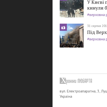
У Києві 
кинули 
#верховна 
31 серпня 2015
Під Вер
#верховна 
вул. Електроапаратна, 3, Луц
Україна