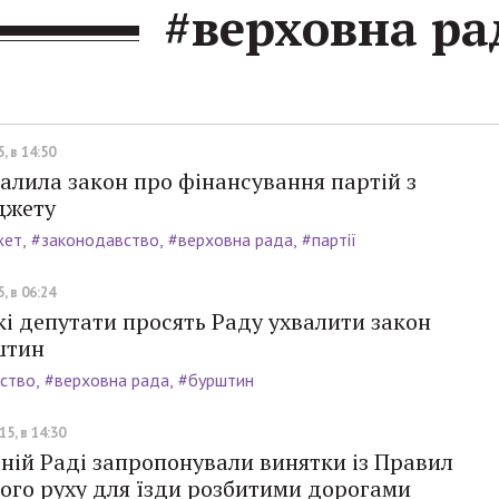
#верховна ра
, в 14:50
алила закон про фінансування партій з
джету
жет
#законодавство
#верховна рада
#партії
, в 06:24
і депутати просять Раду ухвалити закон
штин
ство
#верховна рада
#бурштин
5, в 14:30
ній Раді запропонували винятки із Правил
ого руху для їзди розбитими дорогами