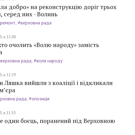
ла добро» на реконструкцію доріг трьох
, серед них - Волинь
ремонт
#верховна рада
, в 12:00
хто очолить «Волю народу» замість
а
верховна рада
#воля народу
, в 12:29
 Ляшка вийшли з коаліції і відкликали
м’єра
рховна рада
#опозиція
, в 11:35
е один боєць, поранений під Верховною