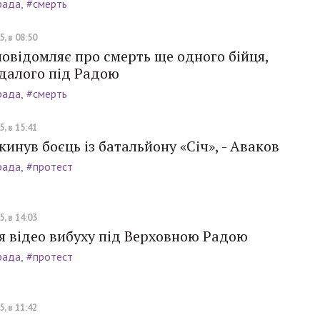
рада
#смерть
, в 08:50
овідомляє про смерть ще одного бійця,
далого під Радою
рада
#смерть
, в 15:41
кинув боєць із батальйону «Січ», - Аваков
рада
#протест
, в 14:03
я відео вибуху під Верховною Радою
рада
#протест
, в 11:42