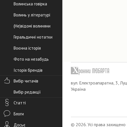
Волинська говірка
Волинь у літературі
(Не)відомі волиняни
Геральдичні нотатки
Воєнна історія
Фото на незабудь
Історія брендів
Вибір читачів
вул. Електроапаратна, 3, Луц
Україна
Вибір редакції
Статті
Блоги
© 2026. Усі права захищено
Досьє