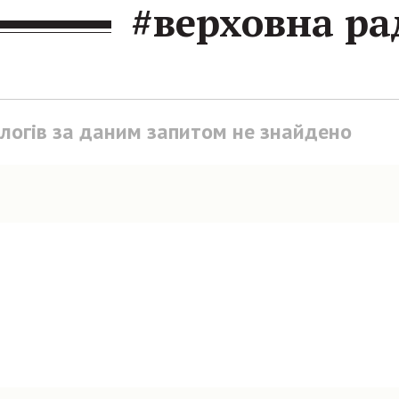
#верховна ра
блогів за даним запитом не знайдено