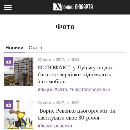
Фото
Новини
Статті
27 квітня 2017, в 10:04
ФОТОФАКТ: у Луцьку на дах
багатоповерхівки піднімають
автомобіль
#луцьк
#авто
#багатоповерхівка
24 квітня 2017, в 15:02
Борис Ревенко цьогоріч міг би
святкувати своє 80-річчя
#борис ревенко