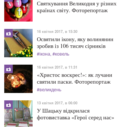
Святкування Великодня у різних
країнах світу. Фоторепортаж
16 квітня 2017, в 15:30
Освятили ікону, яку волинянин
зробив із 106 тисяч сірників
#ікона
#ковель
16 квітня 2017, в 11:31
«Христос воскрес!»: як лучани
святили паски. Фоторепортаж
#великдень
13 квітня 2017, в 06:00
У Шацьку відкрилася
фотовиставка «Герої серед нас»