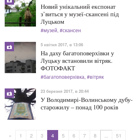
Новий унікальний експонат
з’виться у музеї-скансені під
Луцьком
#музей
#скансен
5 квітня 2017, в 13:06
На даху багатоповерхівки у
Луцьку встановили вітряк.
ФОТОФАКТ
#багатоповерхівка
#вітряк
23 березня 2017, в 20:44
У Володимирі-Волинському дубу-
старожилу – понад 100 років
«
1
2
3
4
5
6
7
8
...
51