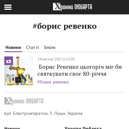
#борис ревенко
Новини
Статті
Блоги
24 квітня 2017, в 15:02
Борис Ревенко цьогоріч міг би
святкувати своє 80-річчя
#борис ревенко
вул. Електроапаратна, 3, Луцьк, Україна
Новини
Хроніки Любарта