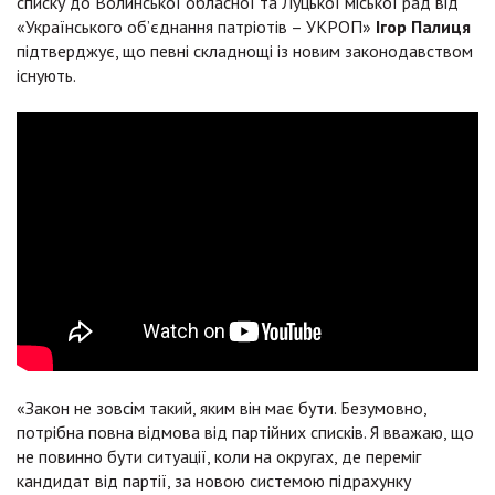
списку до Волинської обласної та Луцької міської рад від
«Українського об’єднання патріотів – УКРОП»
Ігор Палиця
підтверджує, що певні складнощі із новим законодавством
існують.
«Закон не зовсім такий, яким він має бути. Безумовно,
потрібна повна відмова від партійних списків. Я вважаю, що
не повинно бути ситуації, коли на округах, де переміг
кандидат від партії, за новою системою підрахунку