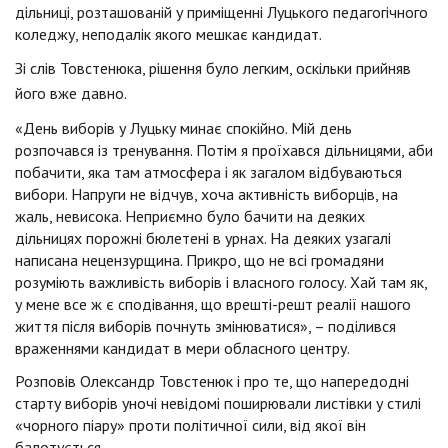
дільниці, розташованій у приміщенні Луцького педагогічного
коледжу, неподалік якого мешкає кандидат.
Зі слів Товстенюка, рішення було легким, оскільки прийняв
його вже давно.
«День виборів у Луцьку минає спокійно. Мій день
розпочався із тренування. Потім я проїхався дільницями, аби
побачити, яка там атмосфера і як загалом відбуваються
вибори. Напруги не відчув, хоча активність виборців, на
жаль, невисока. Неприємно було бачити на деяких
дільницях порожні бюлетені в урнах. На деяких узагалі
написана нецензурщина. Прикро, що не всі громадяни
розуміють важливість виборів і власного голосу. Хай там як,
у мене все ж є сподівання, що врешті-решт реалії нашого
життя після виборів почнуть змінюватися», – поділився
враженнями кандидат в мери обласного центру.
Розповів Олександр Товстенюк і про те, що напередодні
старту виборів уночі невідомі поширювали листівки у стилі
«чорного піару» проти політичної сили, від якої він
балотується.