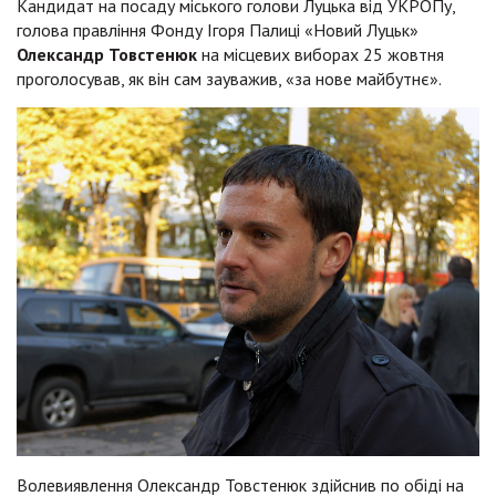
Кандидат на посаду міського голови Луцька від УКРОПу,
голова правління Фонду Ігоря Палиці «Новий Луцьк»
Олександр Товстенюк
на місцевих виборах 25 жовтня
проголосував, як він сам зауважив, «за нове майбутнє».
Волевиявлення Олександр Товстенюк здійснив по обіді на