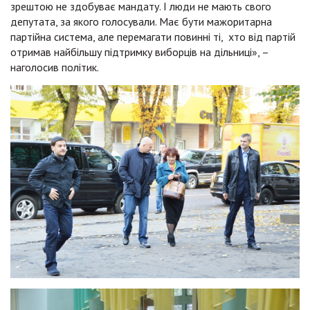
зрештою не здобуває мандату. І люди не мають свого
депутата, за якого голосували. Має бути мажоритарна
партійна система, але перемагати повинні ті, хто від партій
отримав найбільшу підтримку виборців на дільниці», –
наголосив політик.