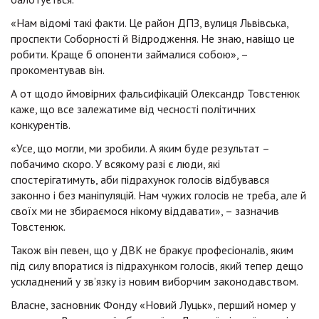
«Нам відомі такі факти. Це район ДПЗ, вулиця Львівська,
проспекти Соборності й Відродження. Не знаю, навіщо це
робити. Краще б опоненти займалися собою», –
прокоментував він.
А от щодо ймовірних фальсифікацій Олександр Товстенюк
каже, що все залежатиме від чесності політичних
конкурентів.
«Усе, що могли, ми зробили. А яким буде результат –
побачимо скоро. У всякому разі є люди, які
спостерігатимуть, аби підрахунок голосів відбувався
законно і без маніпуляцій. Нам чужих голосів не треба, але й
своїх ми не збираємося нікому віддавати», – зазначив
Товстенюк.
Також він певен, що у ДВК не бракує професіоналів, яким
під силу впоратися із підрахунком голосів, який тепер дещо
ускладнений у зв’язку із новим виборчим законодавством.
Власне, засновник Фонду «Новий Луцьк», перший номер у