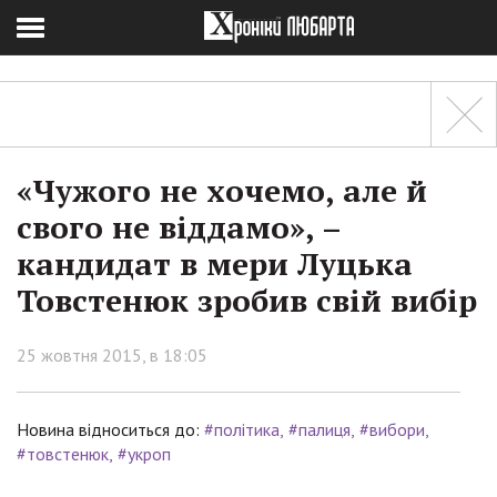
«Чужого не хочемо, але й
свого не віддамо», –
кандидат в мери Луцька
Товстенюк зробив свій вибір
25 жовтня 2015, в 18:05
Новина відноситься до:
#політика
#палиця
#вибори
#товстенюк
#укроп