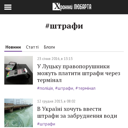
#штрафи
Новини
Статті
Блоги
23 січня 2016, в 13:15
У Луцьку правопорушники
можуть платити штрафи через
термінал
#поліція
#штрафи
#термінал
12 грудня 2015, в 08:02
В Україні хочуть ввести
штрафи за забруднення води
#штрафи