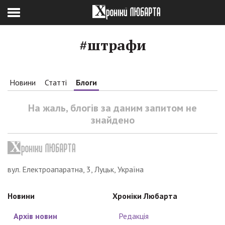
#штрафи
Новини
Статті
Блоги
На жаль, блогів за даним запитом не
знайдено
вул. Електроапаратна, 3, Луцьк, Україна
Новини
Хроніки Любарта
Архів новин
Редакція