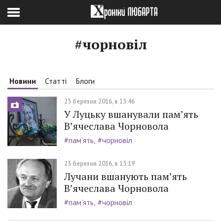
#чорновіл
Новини
Статті
Блоги
25 березня 2016, в 13:46
У Луцьку вшанували пам’ять
В’ячеслава Чорновола
#пам’ять
#чорновіл
23 березня 2016, в 15:19
Лучани вшанують пам’ять
В’ячеслава Чорновола
#пам’ять
#чорновіл