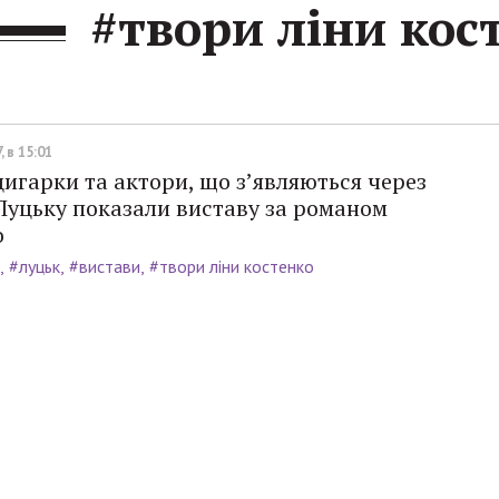
#твори ліни кос
, в 15:01
цигарки та актори, що з’являються через
 Луцьку показали виставу за романом
о
#луцьк
#вистави
#твори ліни костенко