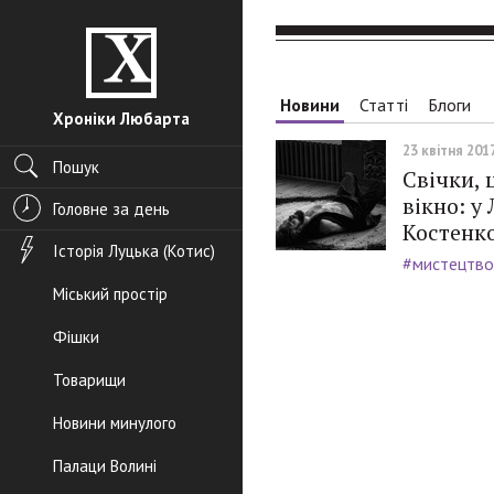
Новини
Статті
Блоги
Хроніки Любарта
23 квітня 2017
Пошук
Свічки, 
вікно: у
Головне за день
Костенк
Історія Луцька (Котис)
#мистецтво
Міський простір
Фішки
Товарищи
Новини минулого
Палаци Волині