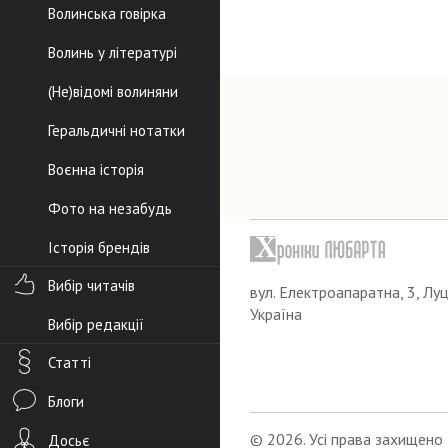
Волинська говірка
Волинь у літературі
(Не)відомі волиняни
Геральдичні нотатки
Воєнна історія
Фото на незабудь
Історія брендів
Вибір читачів
вул. Електроапаратна, 3, Луц
Україна
Вибір редакції
Статті
Блоги
© 2026. Усі права захищено
Досьє