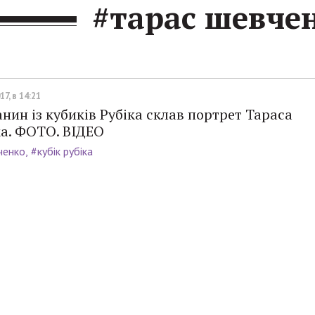
#тарас шевче
7, в 14:21
нин із кубиків Рубіка склав портрет Тараса
а. ФОТО. ВІДЕО
ченко
#кубік рубіка