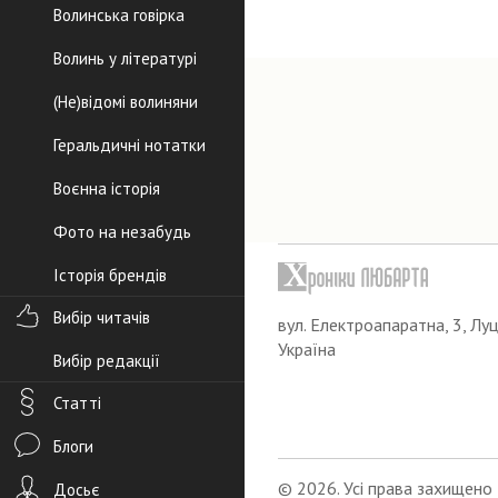
Волинська говірка
Волинь у літературі
(Не)відомі волиняни
Геральдичні нотатки
Воєнна історія
Фото на незабудь
Історія брендів
Вибір читачів
вул. Електроапаратна, 3, Луц
Україна
Вибір редакції
Статті
Блоги
© 2026. Усі права захищено
Досьє