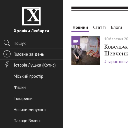
Новини
Статті
Блоги
Хроніки Любарта
10 березня 201
Пошук
Ковельча
Шевченк
Головне за день
#тарас шев
Історія Луцька (Котис)
Міський простір
Фішки
Товарищи
Новини минулого
Палаци Волині