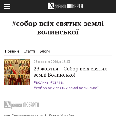
#собор всіх святих землі
волинської
Новини
Статті
Блоги
23 жовтня 2016, в 13:13
23 жовтня – Собор всіх святих
землі Волинської
#волинь
#свята
#собор всіх святих землі волинської
вул. Електроапаратна, 3, Луцьк, Україна