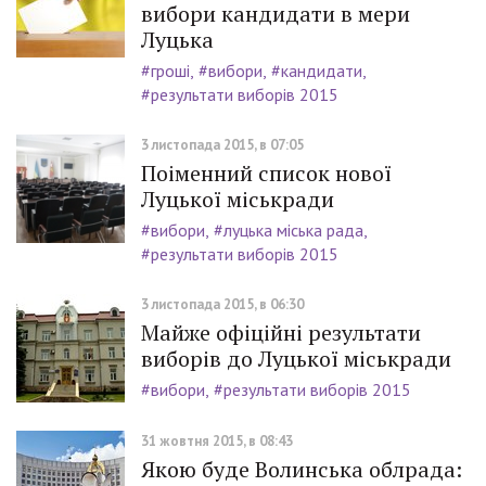
вибори кандидати в мери
Луцька
#гроші
#вибори
#кандидати
#результати виборів 2015
3 листопада 2015, в 07:05
Поіменний список нової
Луцької міськради
#вибори
#луцька міська рада
#результати виборів 2015
3 листопада 2015, в 06:30
Майже офіційні результати
виборів до Луцької міськради
#вибори
#результати виборів 2015
31 жовтня 2015, в 08:43
Якою буде Волинська облрада: