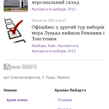
персональний склад
#результати виборів 2015
30 жовтня 2015, в 16:13
Офіційно: у другий тур виборів
мера Луцька вийшли Романюк і
Товстенюк
#вибори
#цвк
#результати
#результати виборів 2015
вул. Електроапаратна, 3, Луцьк, Україна
Новини
Хроніки Любарта
Архів новин
Редакція