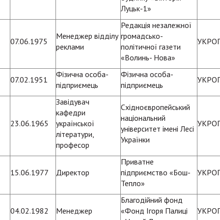
Луцьк-1»
Редакція незалежної
Менеджер відділу
громадсько-
07.06.1975
УКРО
реклами
політичної газети
«Волинь- Нова»
Фізична особа-
Фізична особа-
07.02.1951
УКРО
підприємець
підприємець
Завідувач
Східноєвропейський
кафедри
національний
23.06.1965
української
УКРО
університет імені Лесі
літератури,
Українки
професор
Приватне
15.06.1977
Директор
підприємство «Бош-
УКРО
Тепло»
Благодійний фонд
04.02.1982
Менеджер
«Фонд Ігоря Палиці
УКРО