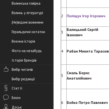
Волинська говірка
Волинь у літературі
2
Поліщук Ігор Ігорович
(Не)відомі волиняни
Балицький Сергій
Геральдичні нотатки
3
Іванович
Воєнна історія
Фото на незабудь
4
Рабан Микита Тарасов
Історія брендів
Вибір читачів
Смаль Борис
5
Анатолійович
Вибір редакції
Статті
Блоги
6
Бойко Петро Павлович
Досьє