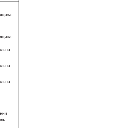
івщина
івщина
альна
альна
альна
ний
оль