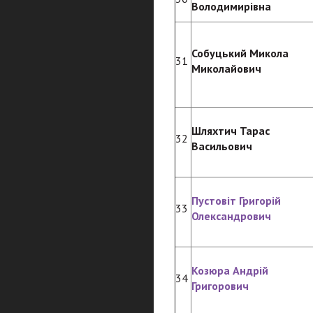
Володимирівна
Собуцький Микола
31
Миколайович
Шляхтич Тарас
32
Васильович
Пустовіт Григорій
33
Олександрович
Козюра Андрій
34
Григорович