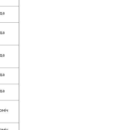
да
да
да
да
да
оміч
оміч