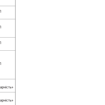
П
П
П
П
арність»
арність»