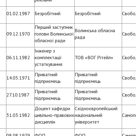
01.02.1987
Безробітний
Безробітний
Свобо
Перший заступник
Волинська обласна
09.12.1970
голови Волинської
Свобо
рада
обласної ради
Інженер з
06.11.1982
комплектації
ТОВ «ВОГ Рітейл»
Свобо
устаткування
Приватний
Приватний
14.05.1971
Свобо
підприємець
підприємець
Приватний
Приватний
27.10.1987
Свобо
підприємець
підприємець
Доцент кафедри
Східноєвропейський
а
31.03.1982
цивільно-правових
національний
Самоп
дисциплін
університет
08.08.1979
ФОП
ФОП
Самоп