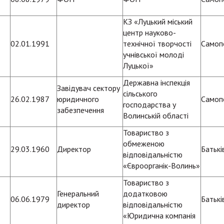
КЗ «Луцький міський
центр науково-
02.01.1991
технічної творчості
Самоп
учнівської молоді
Луцької»
Державна інспекція
Завідувач сектору
сільського
26.02.1987
юридичного
Самоп
господарства у
забезпечення
Волинській області
Товариство з
обмеженою
29.03.1960
Директор
Батьк
відповідальністю
«Євроорганік-Волинь»
Товариство з
Генеральний
додатковою
06.06.1979
Батьк
директор
відповідальністю
«Юридична компанія