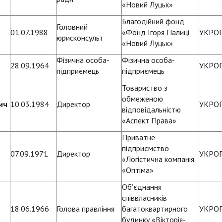
«Новий Луцьк»
Благодійний фонд
Головний
01.07.1988
«Фонд Ігоря Палиці
УКРО
юрисконсульт
«Новий Луцьк»
Фізична особа-
Фізична особа-
28.09.1964
УКРО
підприємець
підприємець
Товариство з
обмеженою
ич
10.03.1984
Директор
УКРО
відповідальністю
«Аспект Права»
Приватне
підприємство
07.09.1971
Директор
УКРО
«Логістична компанія
«Оптіма»
Об’єднання
співвласників
18.06.1966
Голова правління
багатоквартирного
УКРО
будинку «Вікторія-