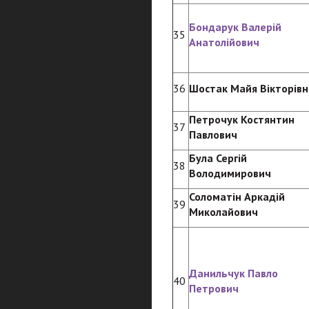
Бондарук Валерій
35
Анатолійович
36
Шостак Майя Вікторівн
Петрочук Костянтин
37
Павлович
Була Сергій
38
Володимирович
Соломатін Аркадій
39
Миколайович
Данильчук Павло
40
Петрович