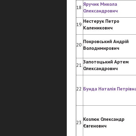
Яручик Микола
18
Олександрович
Нестерук Петро
19
Каленикович
Покровський Андрій
20
Володимирович
Запотоцький Артем
21
Олександрович
22
Бунда Наталія Петрівн
Козлюк Олександр
23
Євгенович