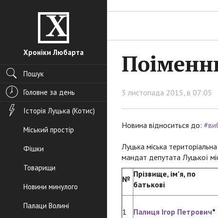
Хроніки Любарта
Поіменни
Пошук
Головне за день
3 листопада 2015, в 07:05
Історія Луцька (Котис)
Новина відноситься до:
#ви
Міський простір
Луцька міська територіальна
Фішки
мандат депутата Луцької міс
Товарищи
Прізвище, ім’я, по
№
батькові
Новини минулого
Палаци Волині
1
Палиця Ігор Петрович
*