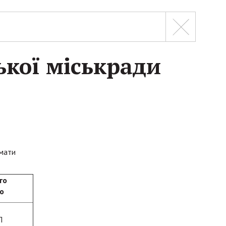
ької міськради
имати
го
о
П