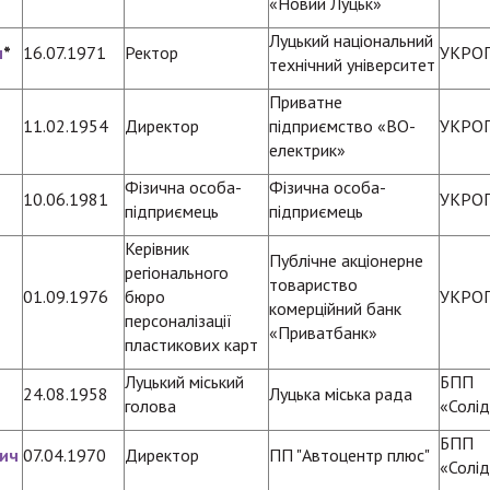
«Новий Луцьк»
Луцький національний
ч
*
16.07.1971
Ректор
УКРО
технічний університет
Приватне
11.02.1954
Директор
підприємство «ВО-
УКРО
електрик»
Фізична особа-
Фізична особа-
10.06.1981
УКРО
підприємець
підприємець
Керівник
Публічне акціонерне
регіонального
товариство
01.09.1976
бюро
УКРО
комерційний банк
персоналізації
«Приватбанк»
пластикових карт
Луцький міський
БПП
24.08.1958
Луцька міська рада
голова
«Солід
БПП
вич
07.04.1970
Директор
ПП "Автоцентр плюс"
«Солід