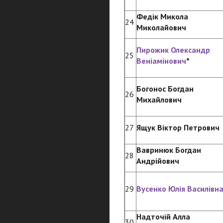
Федік Микола
24
Миколайович
Пирожик Олександр
25
Веніамінович
*
Богонос Богдан
26
Михайлович
27
Ящук Віктор Петрович
Вавринюк Богдан
28
Андрійович
29
Вусенко Юлія Василівн
Надточій Алла
30