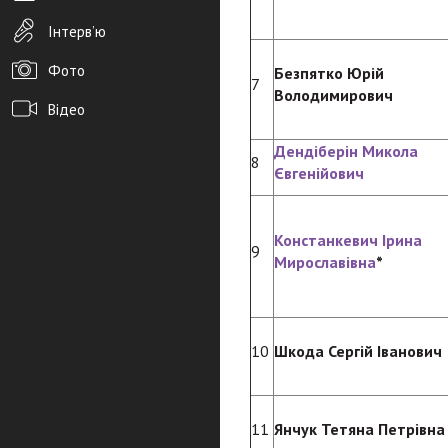
Інтерв’ю
Фото
Безпятко Юрій
7
Володимирович
Відео
Архів новин
Дендіберін Микола
8
Євгенійович
Редакція
Розміщення реклами
Констанкевич Ірина
9
Мирославівна
*
Правила
PDF-версія газети
10
Шкода Сергій Іванович
11
Янчук Тетяна Петрівна