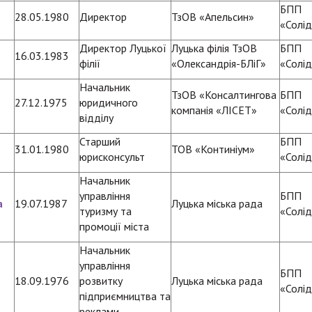
БПП
28.05.1980
Директор
ТзОВ «Апельсин»
«Солід
Директор Луцької
Луцька філія ТзОВ
БПП
16.03.1983
філії
«Олександрія-БЛіГ»
«Солід
Начальник
ТзОВ «Консалтингова
БПП
27.12.1975
юридичного
компанія «ЛІСЕТ»
«Солід
відділу
Старший
БПП
31.01.1980
ТОВ «Континіум»
юрисконсульт
«Солід
Начальник
управління
БПП
а
19.07.1987
Луцька міська рада
туризму та
«Солід
промоції міста
Начальник
управління
БПП
18.09.1976
розвитку
Луцька міська рада
«Солід
підприємництва та
реклами