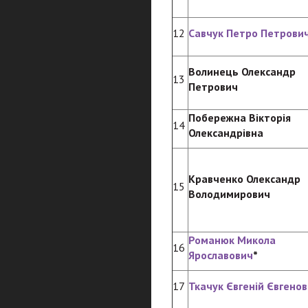
12
Савчук Петро Петрови
Волинець Олександр
13
Петрович
Побережна Вікторія
14
Олександрівна
Кравченко Олександр
15
Володимирович
Романюк Микола
16
Ярославович
*
17
Ткачук Євгеній Євгено