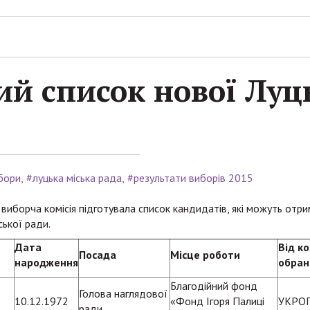
й список нової Луц
бори
#луцька міська рада
#результати виборів 2015
 виборча комісія підготувала список кандидатів, які можуть отр
ької ради.
Дата
Від ко
Посада
Місце роботи
народження
обран
Благодійний фонд
Голова наглядової
10.12.1972
«Фонд Ігоря Палиці
УКРО
ради