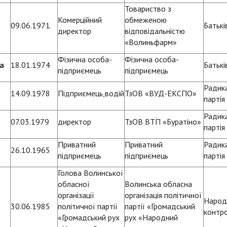
Товариство з
Комерційний
обмеженою
09.06.1971
Батьк
директор
відповідальністю
«Волиньфарм»
Фізична особа-
Фізична особа-
а
18.01.1974
Батьк
підприємець
підприємець
Радик
14.09.1978
Підприємець,водій
ТзОВ «ВУД-ЕКСПО»
партія
Радик
07.03.1979
директор
ТзОВ ВТП «Буратіно»
партія
Приватний
Приватний
Радик
26.10.1965
підприємець
підприємець
партія
Голова Волинської
обласної
Волинська обласна
організації
організація політичної
Народ
30.06.1985
політичної партії
партії «Громадський
контр
«Громадський рух
рух «Народний