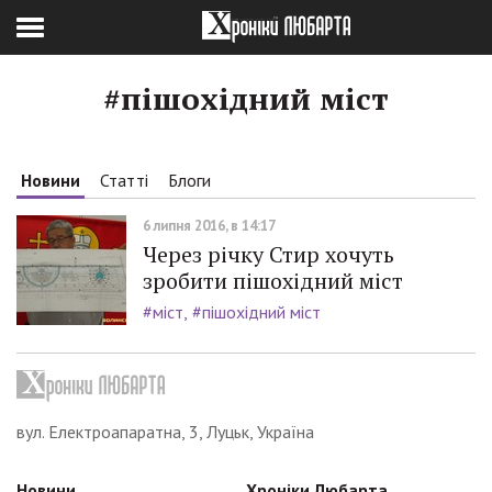
#пішохідний міст
Новини
Статті
Блоги
6 липня 2016, в 14:17
Через річку Стир хочуть
зробити пішохідний міст
#міст
#пішохідний міст
вул. Електроапаратна, 3, Луцьк, Україна
Новини
Хроніки Любарта