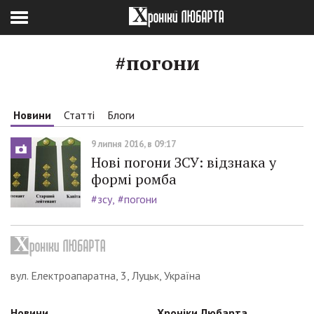
#погони
Новини
Статті
Блоги
9 липня 2016, в 09:17
Нові погони ЗСУ: відзнака у
формі ромба
#зсу
#погони
вул. Електроапаратна, 3, Луцьк, Україна
Новини
Хроніки Любарта