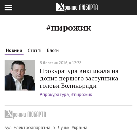
#пирожик
Новини
Статті
Блоги
3 березня 2016, в 12:28
Прокуратура викликала на
допит першого заступника
голови Волиньради
#прокуратура
#пирожик
вул. Електроапаратна, 3, Луцьк, Україна