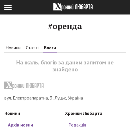
#оренда
Новини
Статті
Блоги
На жаль, блогів за даним запитом не
знайдено
вул. Електроапаратна, 3, Луцьк, Україна
Новини
Хроніки Любарта
Архів новин
Редакція