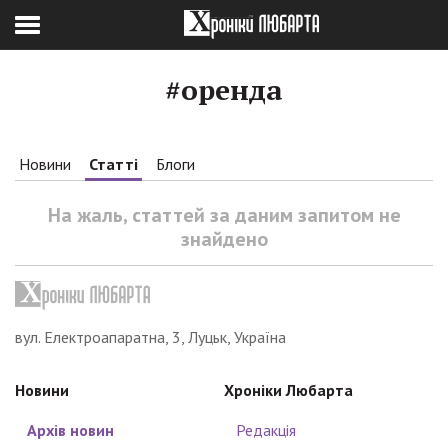
#оренда
Новини
Статті
Блоги
На жаль, статтей за даним запитом не
знайдено
вул. Електроапаратна, 3, Луцьк, Україна
Новини
Хроніки Любарта
Архів новин
Редакція