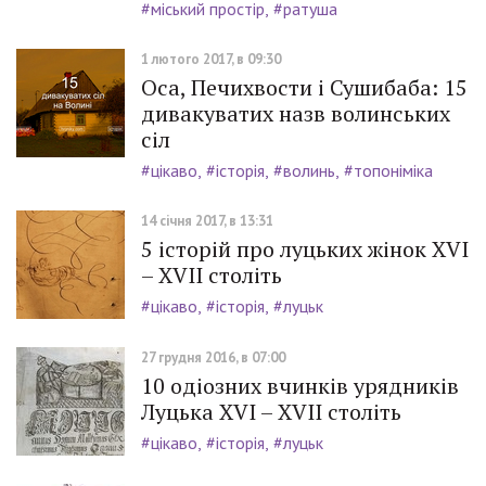
#міський простір
#ратуша
1 лютого 2017, в 09:30
Оса, Печихвости і Сушибаба: 15
дивакуватих назв волинських
сіл
#цікаво
#історія
#волинь
#топоніміка
14 січня 2017, в 13:31
5 історій про луцьких жінок ХVI
– ХVII століть
#цікаво
#історія
#луцьк
27 грудня 2016, в 07:00
10 одіозних вчинків урядників
Луцька ХVІ – ХVII століть
#цікаво
#історія
#луцьк