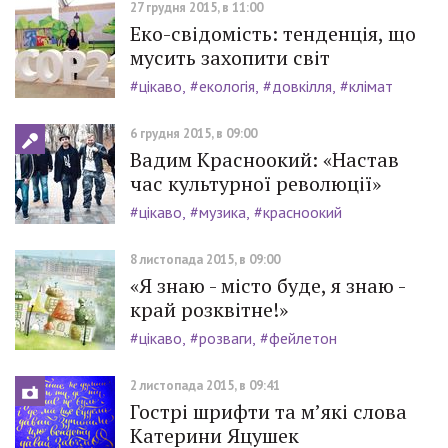
27 грудня 2015, в 11:00
Еко-свідомість: тенденція, що
мусить захопити світ
#цікаво
#екологія
#довкілля
#клімат
6 грудня 2015, в 09:00
Вадим Красноокий: «Настав
час культурної революції»
#цікаво
#музика
#красноокий
8 листопада 2015, в 09:00
«Я знаю - місто буде, я знаю -
край розквітне!»
#цікаво
#розваги
#фейлетон
2 листопада 2015, в 09:41
Гострі шрифти та м’які слова
Катерини Яцушек