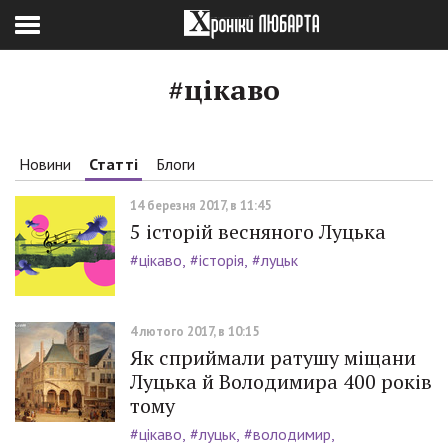
#цікаво
Новини
Статті
Блоги
14 березня 2017, в 11:45
5 історій весняного Луцька
#цікаво
#історія
#луцьк
4 лютого 2017, в 10:15
Як сприймали ратушу міщани
Луцька й Володимира 400 років
тому
#цікаво
#луцьк
#володимир