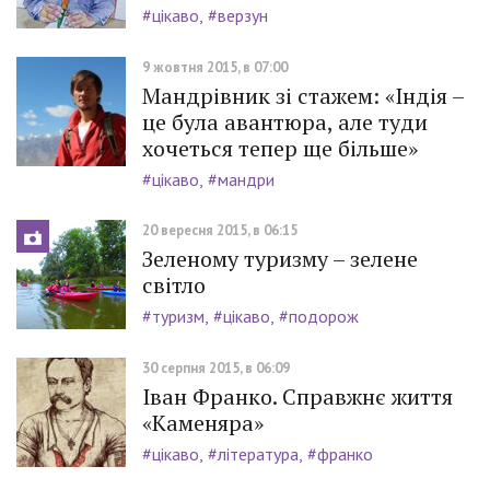
#цікаво
#верзун
9 жовтня 2015, в 07:00
Мандрівник зі стажем: «Індія –
це була авантюра, але туди
хочеться тепер ще більше»
#цікаво
#мандри
20 вересня 2015, в 06:15
Зеленому туризму – зелене
світло
#туризм
#цікаво
#подорож
30 серпня 2015, в 06:09
Іван Франко. Справжнє життя
«Каменяра»
#цікаво
#література
#франко