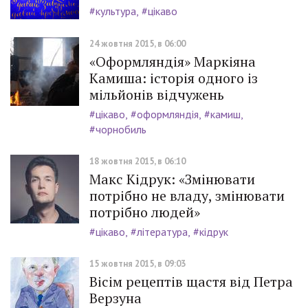
#культура
#цікаво
24 жовтня 2015, в 06:00
«Оформляндія» Маркіяна
Камиша: історія одного із
мільйонів відчужень
#цікаво
#оформляндія
#камиш
#чорнобиль
18 жовтня 2015, в 06:10
Макс Кідрук: «Змінювати
потрібно не владу, змінювати
потрібно людей»
#цікаво
#література
#кідрук
15 жовтня 2015, в 09:03
Вісім рецептів щастя від Петра
Верзуна